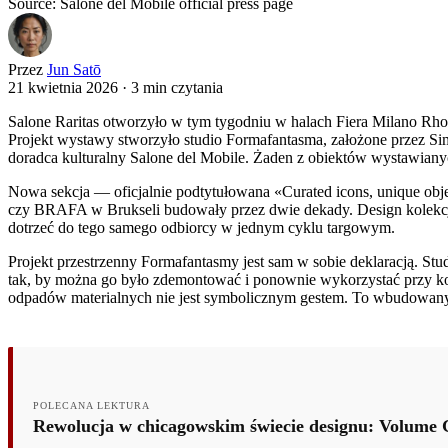
Source: Salone del Mobile official press page
Przez
Jun Satō
21 kwietnia 2026
·
3 min czytania
Salone Raritas otworzyło w tym tygodniu w halach Fiera Milano Rho 
Projekt wystawy stworzyło studio Formafantasma, założone przez Sim
doradca kulturalny Salone del Mobile. Żaden z obiektów wystawianych
Nowa sekcja — oficjalnie podtytułowana «Curated icons, unique obje
czy BRAFA w Brukseli budowały przez dwie dekady. Design kolekcjon
dotrzeć do tego samego odbiorcy w jednym cyklu targowym.
Projekt przestrzenny Formafantasmy jest sam w sobie deklaracją. St
tak, by można go było zdemontować i ponownie wykorzystać przy kole
odpadów materialnych nie jest symbolicznym gestem. To wbudowan
POLECANA LEKTURA
Rewolucja w chicagowskim świecie designu: Volume 