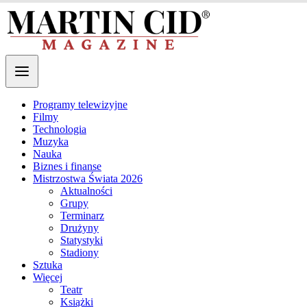
Programy telewizyjne
Filmy
Technologia
Muzyka
Nauka
Biznes i finanse
Mistrzostwa Świata 2026
Aktualności
Grupy
Terminarz
Drużyny
Statystyki
Stadiony
Sztuka
Więcej
Teatr
Książki