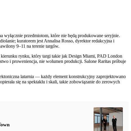
ona wyłącznie przedmiotom, które nie będą produkowane seryjnie.
olanie; kuratorem jest Annalisa Rosso, dyrektor redakcyjna i
pawilony 9–11 na terenie targów.
 kierunku rynku, który targi takie jak Design Miami, PAD London
two i proweniencja, nie wolumen produkcji. Salone Raritas próbuje
tektoniczna latarnia — każdy element konstrukcyjny zaprojektowano
erała się na spektaklu i skali, takie zobowiązanie do zerowych
Town