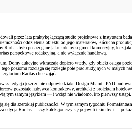
zbudowali przez lata praktykę łączącą studio projektowe z instytu
emożności oddzielenia obiektu od jego materiałów, łańcucha produkcji
by Raritas było postrzegane jako kolejny segment komercyjny, lecz ja
itas perspektywę redakcyjną, a nie wyłącznie handlową.
torium. Domy aukcyjne wkraczają dopiero wtedy, gdy obiekt osiąga po
ego poziomu rozciąga się rozległe pole prac studyjnych w małych nakł
 terytorium Raritas chce zająć.
erwsza edycja jeszcze nie odpowiedziała. Design Miami i PAD budowa
ców pozostaje nabywca kontraktowy, architekt z projektem hotelowym,
ią tym samym językiem — i wciąż nie wiadomo, kto pierwszy ustąpi.
ierają się dla szerokiej publiczności. W tym samym tygodniu Formafan
 edycja Raritas — czy kolekcjonerzy się pojawili i kim byli — pokaże, 