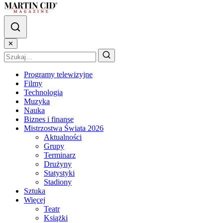
✕
Programy telewizyjne
Filmy
Technologia
Muzyka
Nauka
Biznes i finanse
Mistrzostwa Świata 2026
Aktualności
Grupy
Terminarz
Drużyny
Statystyki
Stadiony
Sztuka
Więcej
Teatr
Książki