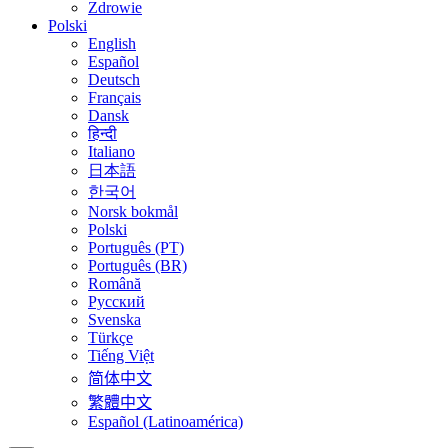
Zdrowie
Polski
English
Español
Deutsch
Français
Dansk
हिन्दी
Italiano
日本語
한국어
Norsk bokmål
Polski
Português (PT)
Português (BR)
Română
Русский
Svenska
Türkçe
Tiếng Việt
简体中文
繁體中文
Español (Latinoamérica)