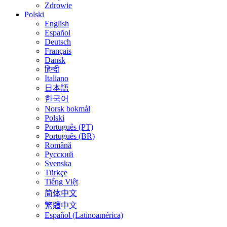
Zdrowie
Polski
English
Español
Deutsch
Français
Dansk
हिन्दी
Italiano
日本語
한국어
Norsk bokmål
Polski
Português (PT)
Português (BR)
Română
Русский
Svenska
Türkçe
Tiếng Việt
简体中文
繁體中文
Español (Latinoamérica)