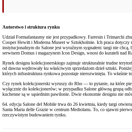
Autorstwo i struktura rynku
Udział Formafantasmy nie jest przypadkowy. Farresin i Trimarchi 
Cooper Hewitt i Moderna Museet w Sztokholmie. Ich praca dotyczy ni
instytucjonalnym do Salone jest wyraźnym sygnałem: targi nie chcą, 
serwisem Domus i magazynem Icon Design, wnosi do kurateli nad Rar
Rynek designu kolekcjonerskiego zajmuje strukturalnie trudne tery
od dawna wędrowały ku właściwym sprzedażom dzieł sztuki. Poniżej t
których infrastruktura rynkowa pozostaje nierozwinięta. To właśnie to
Czy rynek kolekcjonerski wyruszy do Rho — to pytanie, na które pi
wyłącznie do kolekcjonerów; w przypadku Salone główną grupą odbior
kuchenne są w sąsiednim pawilonie. Dwie ekonomie designu nie mów
64. edycja Salone del Mobile trwa do 26 kwietnia, kiedy targi otw
Santa Maria delle Grazie w centrum Mediolanu. To, co ujawni pierwsza
rzeczywistym budowaniem rynku.