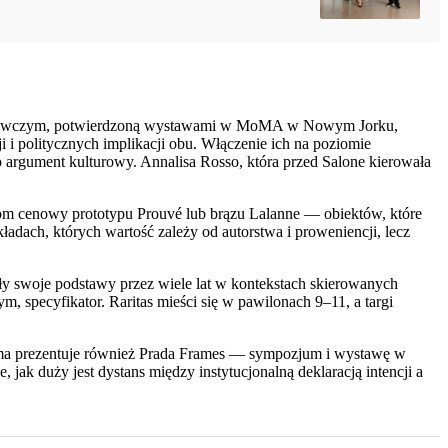
tem badawczym, potwierdzoną wystawami w MoMA w Nowym Jorku,
 i politycznych implikacji obu. Włączenie ich na poziomie
ko argument kulturowy. Annalisa Rosso, która przed Salone kierowała
ziom cenowy prototypu Prouvé lub brązu Lalanne — obiektów, które
adach, których wartość zależy od autorstwa i proweniencji, lecz
ły swoje podstawy przez wiele lat w kontekstach skierowanych
 specyfikator. Raritas mieści się w pawilonach 9–11, a targi
tasma prezentuje również Prada Frames — sympozjum i wystawę w
jak duży jest dystans między instytucjonalną deklaracją intencji a