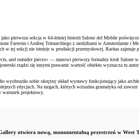
jako pierwsza sekcja w 64-letniej historii Salone del Mobile poświęc
one Farresin i Andreę Trimarchiego z siedzibami w Amsterdamie i Medi
 w tej sekcji nie istnieje w produkcji przemysłowej. Raritas zajmuje 
cts, and outsider pieces» — stanowi pierwszy formalny krok Salone w
erski rządzi się innymi prawami: wartość obiektu wyznacza tu autors
udio wyobraziło sobie okrężny układ wystawy funkcjonujący jako archi
jnych edycjach. Na targach, których wizualna gramatyka od zawsze opi
y warunek projektowy.
Gallery otwiera nową, monumentalną przestrzeń w West 