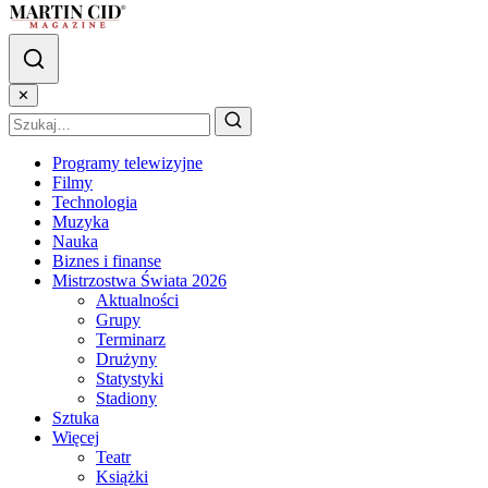
✕
Programy telewizyjne
Filmy
Technologia
Muzyka
Nauka
Biznes i finanse
Mistrzostwa Świata 2026
Aktualności
Grupy
Terminarz
Drużyny
Statystyki
Stadiony
Sztuka
Więcej
Teatr
Książki