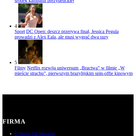
środek kampanii prezydenckiej
4
Sport
DC Open: deszcz przerywa finał, Jessica Pegula
prowadzi z Alex Ealą, ale musi wygrać dwa razy
5
Filmy
Netflix rozwija uniwersum „Bractwa” w filmie „W
mieście strachu”, pierwszym brazylijskim spin-offie kinowym
FIRMA
O Martin Cid Magazine