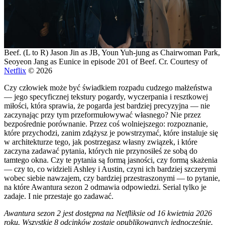
Beef. (L to R) Jason Jin as JB, Youn Yuh-jung as Chairwoman Park,
Seoyeon Jang as Eunice in episode 201 of Beef. Cr. Courtesy of
Netflix
© 2026
Czy człowiek może być świadkiem rozpadu cudzego małżeństwa
— jego specyficznej tekstury pogardy, wyczerpania i resztkowej
miłości, która sprawia, że pogarda jest bardziej precyzyjna — nie
zaczynając przy tym przeformułowywać własnego? Nie przez
bezpośrednie porównanie. Przez coś wolniejszego: rozpoznanie,
które przychodzi, zanim zdążysz je powstrzymać, które instaluje się
w architekturze tego, jak postrzegasz własny związek, i które
zaczyna zadawać pytania, których nie przynosiłeś ze sobą do
tamtego okna. Czy te pytania są formą jasności, czy formą skażenia
— czy to, co widzieli Ashley i Austin, czyni ich bardziej szczerymi
wobec siebie nawzajem, czy bardziej przestraszonymi — to pytanie,
na które Awantura sezon 2 odmawia odpowiedzi. Serial tylko je
zadaje. I nie przestaje go zadawać.
Awantura sezon 2 jest dostępna na Netfliksie od 16 kwietnia 2026
roku. Wszystkie 8 odcinków zostaje opublikowanych jednocześnie.