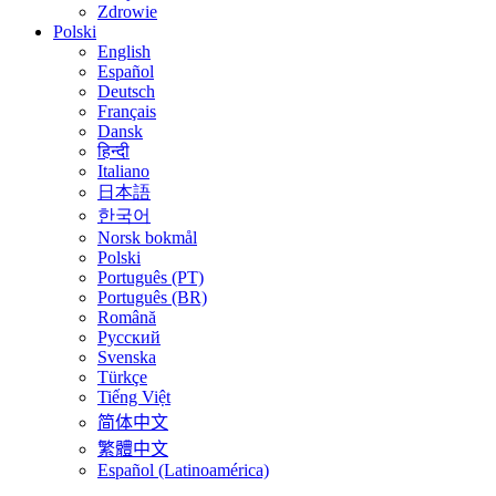
Zdrowie
Polski
English
Español
Deutsch
Français
Dansk
हिन्दी
Italiano
日本語
한국어
Norsk bokmål
Polski
Português (PT)
Português (BR)
Română
Русский
Svenska
Türkçe
Tiếng Việt
简体中文
繁體中文
Español (Latinoamérica)