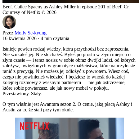
Beef. Cailee Spaeny as Ashley Miller in episode 201 of Beef. Cr.
Courtesy of Netflix © 2026
Przez
Molly Se-kyung
16 kwietnia 2026
·
4 min czytania
Istnieje pewien rodzaj wiedzy, która przychodzi bez zaproszenia.
Nie szukałeś jej. Nie słuchałeś. Byłeś po prostu w złym miejscu o
złym czasie — i teraz nosisz w sobie obraz dwójki ludzi, od których
zależysz, uwięzionych w gramatyce małżeństwa, które nauczyło się
ranić z precyzją. Nie możesz jej odłożyć z powrotem. Wiesz coś,
czego nie powinieneś wiedzieć. I będziesz to wnosił do każdej
kolejnej rozmowy z własnym partnerem — nie jak ostrzeżenie,
które sobie powtarzasz, ale jak nowy mebel w pokoju.
Przestawiony. Stały.
O tym właśnie jest Awantura sezon 2. O cenie, jaką płacą Ashley i
Austin za to, że stali przy tym oknie.