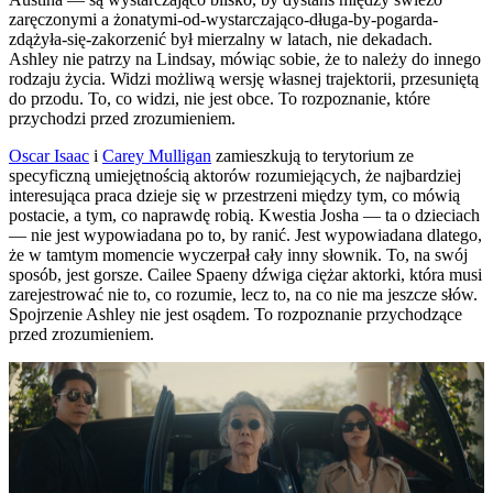
zaręczonymi a żonatymi-od-wystarczająco-długa-by-pogarda-
zdążyła-się-zakorzenić był mierzalny w latach, nie dekadach.
Ashley nie patrzy na Lindsay, mówiąc sobie, że to należy do innego
rodzaju życia. Widzi możliwą wersję własnej trajektorii, przesuniętą
do przodu. To, co widzi, nie jest obce. To rozpoznanie, które
przychodzi przed zrozumieniem.
Oscar Isaac
i
Carey Mulligan
zamieszkują to terytorium ze
specyficzną umiejętnością aktorów rozumiejących, że najbardziej
interesująca praca dzieje się w przestrzeni między tym, co mówią
postacie, a tym, co naprawdę robią. Kwestia Josha — ta o dzieciach
— nie jest wypowiadana po to, by ranić. Jest wypowiadana dlatego,
że w tamtym momencie wyczerpał cały inny słownik. To, na swój
sposób, jest gorsze. Cailee Spaeny dźwiga ciężar aktorki, która musi
zarejestrować nie to, co rozumie, lecz to, na co nie ma jeszcze słów.
Spojrzenie Ashley nie jest osądem. To rozpoznanie przychodzące
przed zrozumieniem.