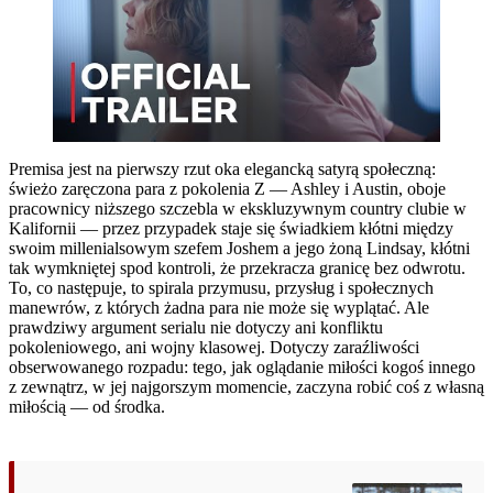
Premisa jest na pierwszy rzut oka elegancką satyrą społeczną:
świeżo zaręczona para z pokolenia Z — Ashley i Austin, oboje
pracownicy niższego szczebla w ekskluzywnym country clubie w
Kalifornii — przez przypadek staje się świadkiem kłótni między
swoim millenialsowym szefem Joshem a jego żoną Lindsay, kłótni
tak wymkniętej spod kontroli, że przekracza granicę bez odwrotu.
To, co następuje, to spirala przymusu, przysług i społecznych
manewrów, z których żadna para nie może się wyplątać. Ale
prawdziwy argument serialu nie dotyczy ani konfliktu
pokoleniowego, ani wojny klasowej. Dotyczy zaraźliwości
obserwowanego rozpadu: tego, jak oglądanie miłości kogoś innego
z zewnątrz, w jej najgorszym momencie, zaczyna robić coś z własną
miłością — od środka.