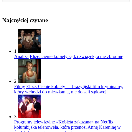
Najczęściej czytane
1
Analiza
Elize: cienie kobiety sądzi związek, a nie zbrodnię
2
Filmy
Elize: Cienie kobiety — brazylijski film kryminalny,
który wchodzi do mieszkania, nie do sali sądowej
3
Programy telewizyjne
«Kobieta zakazana» na Netflix:
kolumbijska telenowela, która przenosi Annę Kareninę w