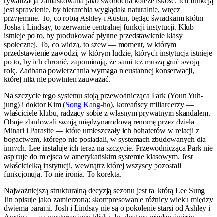
rywalizacja zamaskowana jako swobodna koleżeńskość. Ich funkcją
jest sprawienie, by hierarchia wyglądała naturalnie, wręcz
przyjemnie. To, co robią Ashley i Austin, będąc świadkami kłótni
Josha i Lindsay, to zerwanie centralnej funkcji instytucji. Klub
istnieje po to, by produkować płynne przedstawienie klasy
społecznej. To, co widzą, to szew — moment, w którym
przedstawienie zawodzi, w którym ludzie, których instytucja istnieje
po to, by ich chronić, zapominają, że sami też muszą grać swoją
rolę. Zadbana powierzchnia wymaga nieustannej konserwacji,
której nikt nie powinien zauważać.
Na szczycie tego systemu stoją przewodnicząca Park (Youn Yuh-
jung) i doktor Kim (
Song Kang-ho
), koreańscy miliarderzy —
właściciele klubu, radzący sobie z własnym prywatnym skandalem.
Oboje zbudowali swoją międzynarodową renomę przez dzieła —
Minari i Parasite — które umieszczały ich bohaterów w relacji z
bogactwem, którego nie posiadali, w systemach zbudowanych dla
innych. Lee instaluje ich teraz na szczycie. Przewodnicząca Park nie
aspiruje do miejsca w amerykańskim systemie klasowym. Jest
właścicielką instytucji, wewnątrz której wszyscy pozostali
funkcjonują. To nie ironia. To korekta.
Najważniejszą strukturalną decyzją sezonu jest ta, którą Lee Sung
Jin opisuje jako zamierzoną: skompresowanie różnicy wieku między
dwiema parami. Josh i Lindsay nie są o pokolenie starsi od Ashley i
Austina — są wystarczająco blisko, by dystans między świeżo