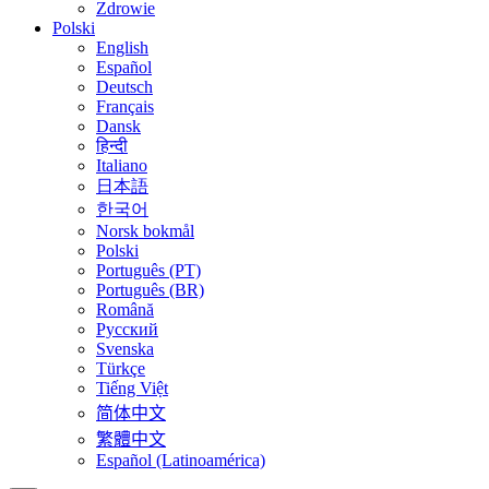
Zdrowie
Polski
English
Español
Deutsch
Français
Dansk
हिन्दी
Italiano
日本語
한국어
Norsk bokmål
Polski
Português (PT)
Português (BR)
Română
Русский
Svenska
Türkçe
Tiếng Việt
简体中文
繁體中文
Español (Latinoamérica)