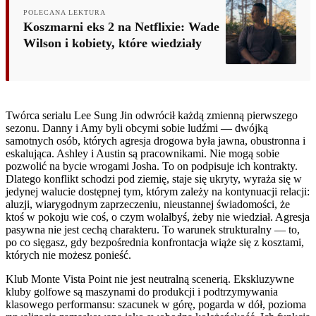
POLECANA LEKTURA
Koszmarni eks 2 na Netflixie: Wade
Wilson i kobiety, które wiedziały
Twórca serialu Lee Sung Jin odwrócił każdą zmienną pierwszego
sezonu. Danny i Amy byli obcymi sobie ludźmi — dwójką
samotnych osób, których agresja drogowa była jawna, obustronna i
eskalująca. Ashley i Austin są pracownikami. Nie mogą sobie
pozwolić na bycie wrogami Josha. To on podpisuje ich kontrakty.
Dlatego konflikt schodzi pod ziemię, staje się ukryty, wyraża się w
jedynej walucie dostępnej tym, którym zależy na kontynuacji relacji:
aluzji, wiarygodnym zaprzeczeniu, nieustannej świadomości, że
ktoś w pokoju wie coś, o czym wolałbyś, żeby nie wiedział. Agresja
pasywna nie jest cechą charakteru. To warunek strukturalny — to,
po co sięgasz, gdy bezpośrednia konfrontacja wiąże się z kosztami,
których nie możesz ponieść.
Klub Monte Vista Point nie jest neutralną scenerią. Ekskluzywne
kluby golfowe są maszynami do produkcji i podtrzymywania
klasowego performansu: szacunek w górę, pogarda w dół, pozioma