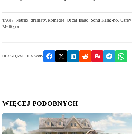
Netflix
,
dramaty
,
komedie
,
Oscar Isaac
,
Song Kang-ho
,
Carey
TAGI:
Mulligan
UDOSTĘPNIJ TEN WPIS
WIĘCEJ PODOBNYCH