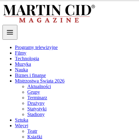
Programy telewizyjne
Filmy
Technologia
Muzyka
Nauka
Biznes i finanse
Mistrzostwa Świata 2026
Aktualności
Grupy
Terminarz
Drużyny
Statystyki
Stadiony
Sztuka
Więcej
Teatr
Książki