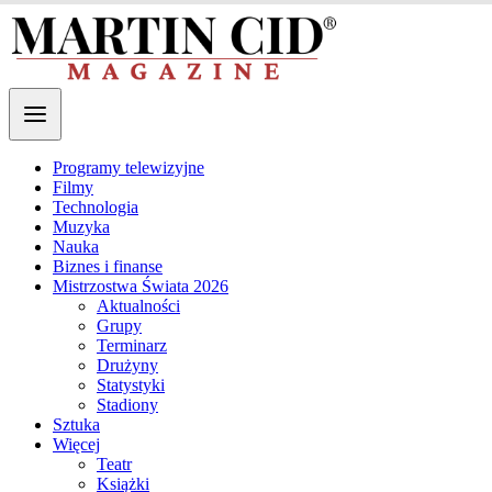
Programy telewizyjne
Filmy
Technologia
Muzyka
Nauka
Biznes i finanse
Mistrzostwa Świata 2026
Aktualności
Grupy
Terminarz
Drużyny
Statystyki
Stadiony
Sztuka
Więcej
Teatr
Książki