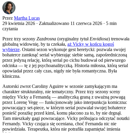
Przez
Martha Lucas
29 kwietnia 2026
·
Zaktualizowano 11 czerwca 2026
·
5 min
czytania
Przez trzy sezony
Zazdrosna
(oryginalny tytuł
Envidiosa
) trenowała
globalną widownię, by ta czekała,
aż Vicky w końcu kogoś
wybierze
. Ostatni sezon wykonuje gest heretycki: pozwala swojej
bohaterce zamknąć serial wybierając siebie samą, zapośredniczoną
przez jedyną relację, którą serial po cichu budował od pierwszego
odcinka — tę z jej psychoanalityczką. Historia miłosna, którą serial
opowiadał przez cały czas, nigdy nie była romantyczna. Była
kliniczna.
Autorski zwrot Caroliny Aguirre w sezonie zamykającym ma
charakter strukturalny, nie tematyczny. Przez trzy sezony sceny
między Vicky a Fernandą — analityczką graną z uważną powagą
przez Lorenę Vegę — funkcjonowały jako interpunkcja komiczna:
powracający set-piece, w którym serial pozwalał swojej bohaterce
ponieść porażkę przed kimś, komu płacono za to, by nie drgnął.
Tam mieszkały gagi powracające. Vicky próbująca odczytać notatki
Fernandy. Vicky czująca się oceniana, choć Fernanda nic nie
powiedziała. Terapeutka, która nie potrafiła zapamiętać imienia