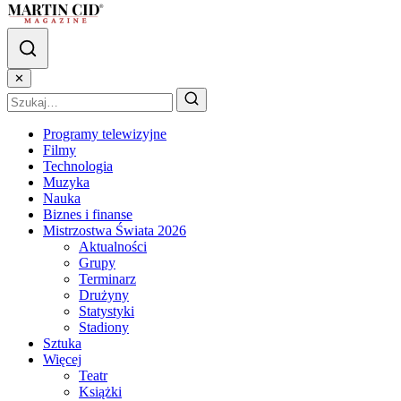
✕
Programy telewizyjne
Filmy
Technologia
Muzyka
Nauka
Biznes i finanse
Mistrzostwa Świata 2026
Aktualności
Grupy
Terminarz
Drużyny
Statystyki
Stadiony
Sztuka
Więcej
Teatr
Książki