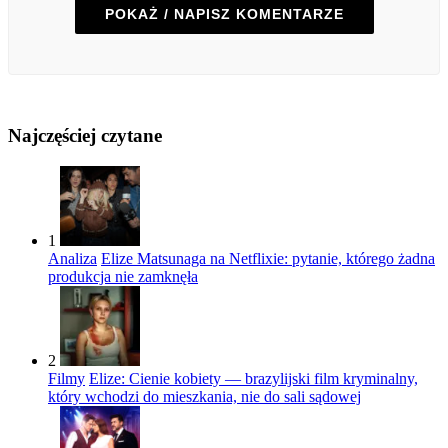
POKAŻ / NAPISZ KOMENTARZE
Najczęściej czytane
1
Analiza
Elize Matsunaga na Netflixie: pytanie, którego żadna
produkcja nie zamknęła
2
Filmy
Elize: Cienie kobiety — brazylijski film kryminalny,
który wchodzi do mieszkania, nie do sali sądowej