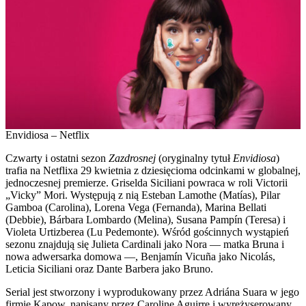
Envidiosa – Netflix
Czwarty i ostatni sezon
Zazdrosnej
(oryginalny tytuł
Envidiosa
)
trafia na Netflixa 29 kwietnia z dziesięcioma odcinkami w globalnej,
jednoczesnej premierze. Griselda Siciliani powraca w roli Victorii
„Vicky” Mori. Występują z nią Esteban Lamothe (Matías), Pilar
Gamboa (Carolina), Lorena Vega (Fernanda), Marina Bellati
(Debbie), Bárbara Lombardo (Melina), Susana Pampín (Teresa) i
Violeta Urtizberea (Lu Pedemonte). Wśród gościnnych wystąpień
sezonu znajdują się Julieta Cardinali jako Nora — matka Bruna i
nowa adwersarka domowa —, Benjamín Vicuña jako Nicolás,
Leticia Siciliani oraz Dante Barbera jako Bruno.
Serial jest stworzony i wyprodukowany przez Adriána Suara w jego
firmie Kapow, napisany przez Carolinę Aguirre i wyreżyserowany