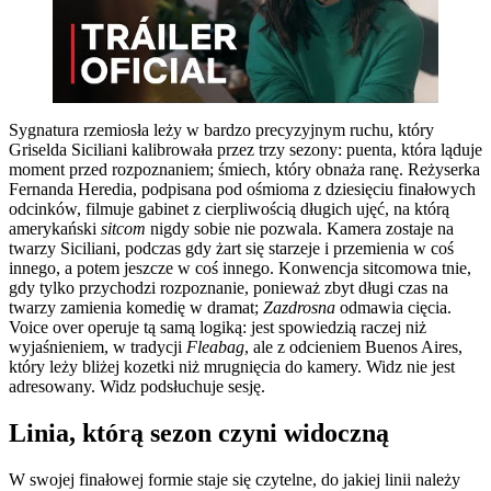
Sygnatura rzemiosła leży w bardzo precyzyjnym ruchu, który
Griselda Siciliani kalibrowała przez trzy sezony: puenta, która ląduje
moment przed rozpoznaniem; śmiech, który obnaża ranę. Reżyserka
Fernanda Heredia, podpisana pod ośmioma z dziesięciu finałowych
odcinków, filmuje gabinet z cierpliwością długich ujęć, na którą
amerykański
sitcom
nigdy sobie nie pozwala. Kamera zostaje na
twarzy Siciliani, podczas gdy żart się starzeje i przemienia w coś
innego, a potem jeszcze w coś innego. Konwencja sitcomowa tnie,
gdy tylko przychodzi rozpoznanie, ponieważ zbyt długi czas na
twarzy zamienia komedię w dramat;
Zazdrosna
odmawia cięcia.
Voice over operuje tą samą logiką: jest spowiedzią raczej niż
wyjaśnieniem, w tradycji
Fleabag
, ale z odcieniem Buenos Aires,
który leży bliżej kozetki niż mrugnięcia do kamery. Widz nie jest
adresowany. Widz podsłuchuje sesję.
Linia, którą sezon czyni widoczną
W swojej finałowej formie staje się czytelne, do jakiej linii należy