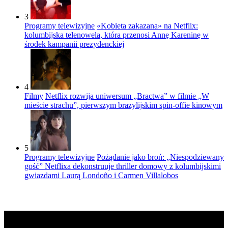
3
Programy telewizyjne
«Kobieta zakazana» na Netflix:
kolumbijska telenowela, która przenosi Annę Kareninę w
środek kampanii prezydenckiej
4
Filmy
Netflix rozwija uniwersum „Bractwa” w filmie „W
mieście strachu”, pierwszym brazylijskim spin-offie kinowym
5
Programy telewizyjne
Pożądanie jako broń: „Niespodziewany
gość” Netflixa dekonstruuje thriller domowy z kolumbijskimi
gwiazdami Laurą Londoño i Carmen Villalobos