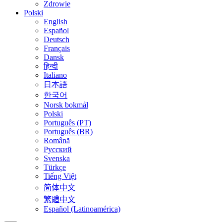
Zdrowie
Polski
English
Español
Deutsch
Français
Dansk
हिन्दी
Italiano
日本語
한국어
Norsk bokmål
Polski
Português (PT)
Português (BR)
Română
Русский
Svenska
Türkçe
Tiếng Việt
简体中文
繁體中文
Español (Latinoamérica)