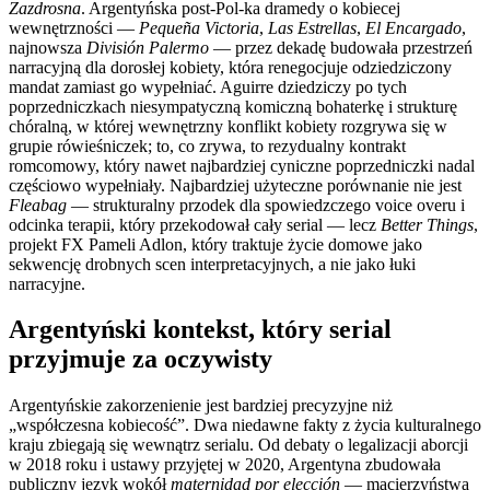
Zazdrosna
. Argentyńska post-Pol-ka dramedy o kobiecej
wewnętrzności —
Pequeña Victoria
,
Las Estrellas
,
El Encargado
,
najnowsza
División Palermo
— przez dekadę budowała przestrzeń
narracyjną dla dorosłej kobiety, która renegocjuje odziedziczony
mandat zamiast go wypełniać. Aguirre dziedziczy po tych
poprzedniczkach niesympatyczną komiczną bohaterkę i strukturę
chóralną, w której wewnętrzny konflikt kobiety rozgrywa się w
grupie rówieśniczek; to, co zrywa, to rezydualny kontrakt
romcomowy, który nawet najbardziej cyniczne poprzedniczki nadal
częściowo wypełniały. Najbardziej użyteczne porównanie nie jest
Fleabag
— strukturalny przodek dla spowiedzczego voice overu i
odcinka terapii, który przekodował cały serial — lecz
Better Things
,
projekt FX Pameli Adlon, który traktuje życie domowe jako
sekwencję drobnych scen interpretacyjnych, a nie jako łuki
narracyjne.
Argentyński kontekst, który serial
przyjmuje za oczywisty
Argentyńskie zakorzenienie jest bardziej precyzyjne niż
„współczesna kobiecość”. Dwa niedawne fakty z życia kulturalnego
kraju zbiegają się wewnątrz serialu. Od debaty o legalizacji aborcji
w 2018 roku i ustawy przyjętej w 2020, Argentyna zbudowała
publiczny język wokół
maternidad por elección
— macierzyństwa