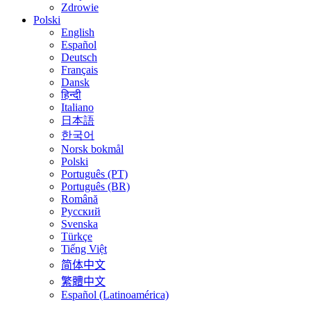
Zdrowie
Polski
English
Español
Deutsch
Français
Dansk
हिन्दी
Italiano
日本語
한국어
Norsk bokmål
Polski
Português (PT)
Português (BR)
Română
Русский
Svenska
Türkçe
Tiếng Việt
简体中文
繁體中文
Español (Latinoamérica)