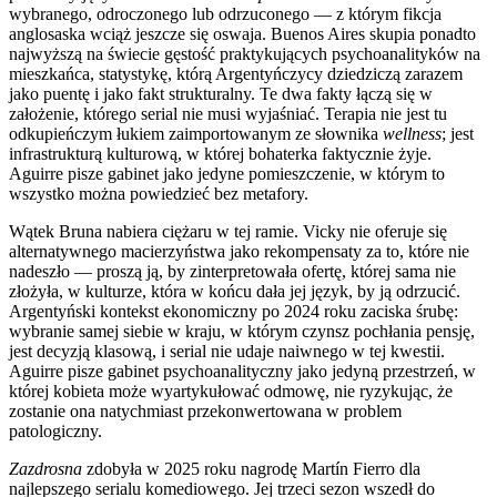
wybranego, odroczonego lub odrzuconego — z którym fikcja
anglosaska wciąż jeszcze się oswaja. Buenos Aires skupia ponadto
najwyższą na świecie gęstość praktykujących psychoanalityków na
mieszkańca, statystykę, którą Argentyńczycy dziedziczą zarazem
jako puentę i jako fakt strukturalny. Te dwa fakty łączą się w
założenie, którego serial nie musi wyjaśniać. Terapia nie jest tu
odkupieńczym łukiem zaimportowanym ze słownika
wellness
; jest
infrastrukturą kulturową, w której bohaterka faktycznie żyje.
Aguirre pisze gabinet jako jedyne pomieszczenie, w którym to
wszystko można powiedzieć bez metafory.
Wątek Bruna nabiera ciężaru w tej ramie. Vicky nie oferuje się
alternatywnego macierzyństwa jako rekompensaty za to, które nie
nadeszło — proszą ją, by zinterpretowała ofertę, której sama nie
złożyła, w kulturze, która w końcu dała jej język, by ją odrzucić.
Argentyński kontekst ekonomiczny po 2024 roku zaciska śrubę:
wybranie samej siebie w kraju, w którym czynsz pochłania pensję,
jest decyzją klasową, i serial nie udaje naiwnego w tej kwestii.
Aguirre pisze gabinet psychoanalityczny jako jedyną przestrzeń, w
której kobieta może wyartykułować odmowę, nie ryzykując, że
zostanie ona natychmiast przekonwertowana w problem
patologiczny.
Zazdrosna
zdobyła w 2025 roku nagrodę Martín Fierro dla
najlepszego serialu komediowego. Jej trzeci sezon wszedł do