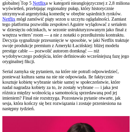
globalnej Top 5
Netflix
a w kategorii nieanglojęzycznej z 2,8 miliona
wyświetleń, przebijając regionalny pułap, który historycznie
utrzymywał argentyńską komedię w obrębie sąsiednich rynków.
Netflix
mógł zamówić piąty sezon u szczytu oglądalności. Zamiast
tego platforma pozwoliła zespołowi Aguirre wylądować z serialem
w dziesięciu odcinkach, w sezonie ustrukturyzowanym jako finał z
wnętrza writers’ room — a nie z notatki o przedłużeniu kontraktu.
Decyzja sygnalizuje przesunięcie w sposobie, w jaki Netflix traktuje
swoje produkcje premium z Ameryki Łacińskiej: bliżej modelu
prestige cable — pozwolić autorom domknąć — niż
wydobywczego podejścia, które definiowało wcześniejszą fazę jego
oryginalnej fikcji.
Serial zamyka się pytaniem, na które nie potrafi odpowiedzieć,
ponieważ kultura sama na nie nie odpowiada. Ile faktycznie
kosztuje kobietę wybranie siebie samej w społeczeństwie, które
nadal nagradza kobiety za to, że zostały wybrane — i jaka jest
różnica między wolnością a samotnością sprzedawaną pod jej
imieniem? Finał nie rozstrzyga. Pozostawia pytanie otwarte, jak
sesja, która kończy się bez rozwiązania i zostaje przeniesiona na
następny tydzień.