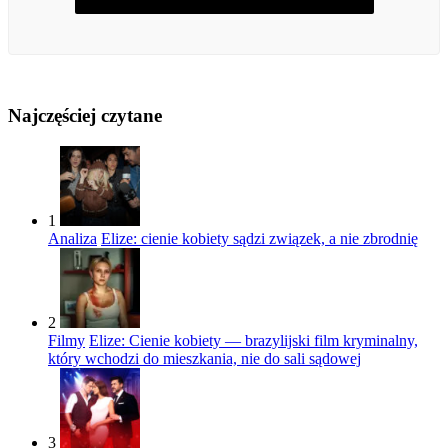
Najczęściej czytane
1
Analiza
Elize: cienie kobiety sądzi związek, a nie zbrodnię
2
Filmy
Elize: Cienie kobiety — brazylijski film kryminalny,
który wchodzi do mieszkania, nie do sali sądowej
3