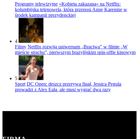
Programy telewizyjne
«Kobieta zakazana» na Netflix:
kolumbijska telenowela, która przenosi Annę Kareninę w
środek kampanii prezydenckiej
4
Filmy
Netflix rozwija uniwersum „Bractwa” w filmie „W
mieście strachu”, pierwszym brazylijskim spin-offie kinowym
5
Sport
DC Open: deszcz przerywa finał, Jessica Pegula
prowadzi z Alex Ealą, ale musi wygrać dwa razy
FIRMA