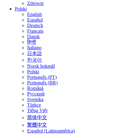
Zdrowie
Polski
English
Español
Deutsch
Français
Dansk
हिन्दी
Italiano
日本語
한국어
Norsk bokmål
Polski
Português (PT)
Português (BR)
Română
Русский
Svenska
Türkçe
Tiếng Việt
简体中文
繁體中文
Español (Latinoamérica)