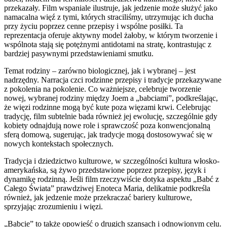
przekazały. Film wspaniale ilustruje, jak jedzenie może służyć jako
namacalna więź z tymi, których straciliśmy, utrzymując ich ducha
przy życiu poprzez cenne przepisy i wspólne posiłki. Ta
reprezentacja oferuje aktywny model żałoby, w którym tworzenie i
wspólnota stają się potężnymi antidotami na stratę, kontrastując z
bardziej pasywnymi przedstawieniami smutku.
Temat rodziny – zarówno biologicznej, jak i wybranej – jest
nadrzędny. Narracja czci rodzinne przepisy i tradycje przekazywane
z pokolenia na pokolenie. Co ważniejsze, celebruje tworzenie
nowej, wybranej rodziny między Joem a „babciami”, podkreślając,
że więzi rodzinne mogą być kute poza więzami krwi. Celebrując
tradycję, film subtelnie bada również jej ewolucję, szczególnie gdy
kobiety odnajdują nowe role i sprawczość poza konwencjonalną
sferą domową, sugerując, jak tradycje mogą dostosowywać się w
nowych kontekstach społecznych.
Tradycja i dziedzictwo kulturowe, w szczególności kultura włosko-
amerykańska, są żywo przedstawione poprzez przepisy, język i
dynamikę rodzinną. Jeśli film rzeczywiście dotyka aspektu „Babć z
Całego Świata” prawdziwej Enoteca Maria, delikatnie podkreśla
również, jak jedzenie może przekraczać bariery kulturowe,
sprzyjając zrozumieniu i więzi.
„Babcie” to także opowieść o drugich szansach i odnowionym celu.