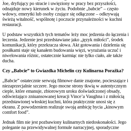
Joe, dryfujący po stracie i uwięziony w pracy bez przyszłości,
odnajduje nowy kierunek w życiu. Podobnie „babcie” – często
wdowy, emerytki lub osoby czujące się odłączone – odkrywają
świeżą witalność, wspólnotę i poczucie przynależności w kuchni
restauracji.
U podstaw wszystkich tych tematów leży moc jedzenia do łączenia i
leczenia. Jedzenie jest przedstawiane jako „język miłości”, środek
komunikacji, który przekracza słowa. Akt gotowania i dzielenia się
posiłkami staje się kanałem budowania więzi, wyrażania uczuć i
niwelowania różnic, ostatecznie karmiąc nie tylko ciało, ale także
ducha.
Czy „Babcie” to Gwiazdka Michelin czy Kulinarna Porażka?
„Babcie” ostatecznie serwują filmowe danie znajome, pocieszające i
niezaprzecjalnie szczere. Jego mocne strony tkwią w autentycznym
cieple, które emanuje, zbiorowym uroku doświadczonej obsady,
odświeżająco zniuansowanej kreacji Vince’a Vaughna i z miłością
przedstawionej włoskiej kuchni, która praktycznie unosi się z
ekranu. Z powodzeniem realizuje swoją ambicję bycia „kinowym
comfort food”.
Jednak film nie jest pozbawiony kulinarnych niedoskonałości. Jego
poleganie na przewidywalnej formule narracyjnej, sporadyczne