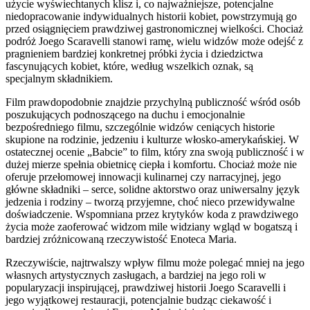
użycie wyświechtanych klisz i, co najważniejsze, potencjalne
niedopracowanie indywidualnych historii kobiet, powstrzymują go
przed osiągnięciem prawdziwej gastronomicznej wielkości. Chociaż
podróż Joego Scaravelli stanowi ramę, wielu widzów może odejść z
pragnieniem bardziej konkretnej próbki życia i dziedzictwa
fascynujących kobiet, które, według wszelkich oznak, są
specjalnym składnikiem.
Film prawdopodobnie znajdzie przychylną publiczność wśród osób
poszukujących podnoszącego na duchu i emocjonalnie
bezpośredniego filmu, szczególnie widzów ceniących historie
skupione na rodzinie, jedzeniu i kulturze włosko-amerykańskiej. W
ostatecznej ocenie „Babcie” to film, który zna swoją publiczność i w
dużej mierze spełnia obietnicę ciepła i komfortu. Chociaż może nie
oferuje przełomowej innowacji kulinarnej czy narracyjnej, jego
główne składniki – serce, solidne aktorstwo oraz uniwersalny język
jedzenia i rodziny – tworzą przyjemne, choć nieco przewidywalne
doświadczenie. Wspomniana przez krytyków koda z prawdziwego
życia może zaoferować widzom mile widziany wgląd w bogatszą i
bardziej zróżnicowaną rzeczywistość Enoteca Maria.
Rzeczywiście, najtrwalszy wpływ filmu może polegać mniej na jego
własnych artystycznych zasługach, a bardziej na jego roli w
popularyzacji inspirującej, prawdziwej historii Joego Scaravelli i
jego wyjątkowej restauracji, potencjalnie budząc ciekawość i