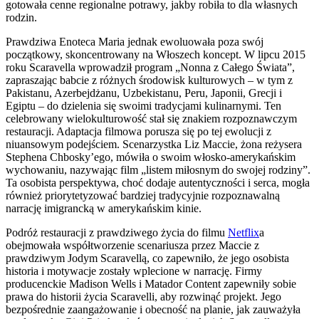
gotowała cenne regionalne potrawy, jakby robiła to dla własnych
rodzin.
Prawdziwa Enoteca Maria jednak ewoluowała poza swój
początkowy, skoncentrowany na Włoszech koncept. W lipcu 2015
roku Scaravella wprowadził program „Nonna z Całego Świata”,
zapraszając babcie z różnych środowisk kulturowych – w tym z
Pakistanu, Azerbejdżanu, Uzbekistanu, Peru, Japonii, Grecji i
Egiptu – do dzielenia się swoimi tradycjami kulinarnymi. Ten
celebrowany wielokulturowość stał się znakiem rozpoznawczym
restauracji. Adaptacja filmowa porusza się po tej ewolucji z
niuansowym podejściem. Scenarzystka Liz Maccie, żona reżysera
Stephena Chbosky’ego, mówiła o swoim włosko-amerykańskim
wychowaniu, nazywając film „listem miłosnym do swojej rodziny”.
Ta osobista perspektywa, choć dodaje autentyczności i serca, mogła
również priorytetyzować bardziej tradycyjnie rozpoznawalną
narrację imigrancką w amerykańskim kinie.
Podróż restauracji z prawdziwego życia do filmu
Netflix
a
obejmowała współtworzenie scenariusza przez Maccie z
prawdziwym Jodym Scaravellą, co zapewniło, że jego osobista
historia i motywacje zostały wplecione w narrację. Firmy
producenckie Madison Wells i Matador Content zapewniły sobie
prawa do historii życia Scaravelli, aby rozwinąć projekt. Jego
bezpośrednie zaangażowanie i obecność na planie, jak zauważyła