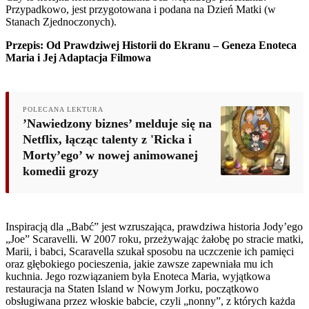
Przypadkowo, jest przygotowana i podana na Dzień Matki (w
Stanach Zjednoczonych).
Przepis: Od Prawdziwej Historii do Ekranu – Geneza Enoteca
Maria i Jej Adaptacja Filmowa
POLECANA LEKTURA
’Nawiedzony biznes’ melduje się na
Netflix, łącząc talenty z 'Ricka i
Morty’ego’ w nowej animowanej
komedii grozy
Inspiracją dla „Babć” jest wzruszająca, prawdziwa historia Jody’ego
„Joe” Scaravelli. W 2007 roku, przeżywając żałobę po stracie matki,
Marii, i babci, Scaravella szukał sposobu na uczczenie ich pamięci
oraz głębokiego pocieszenia, jakie zawsze zapewniała mu ich
kuchnia. Jego rozwiązaniem była Enoteca Maria, wyjątkowa
restauracja na Staten Island w Nowym Jorku, początkowo
obsługiwana przez włoskie babcie, czyli „nonny”, z których każda