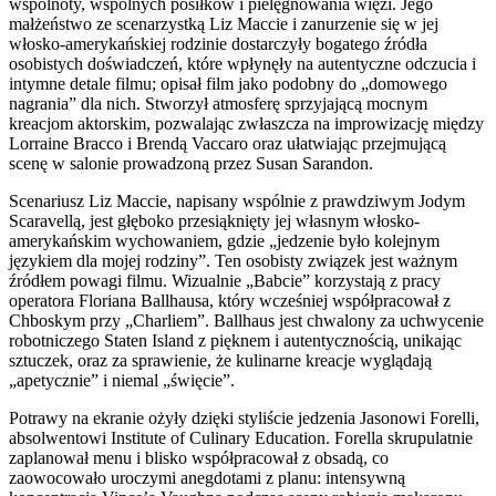
wspólnoty, wspólnych posiłków i pielęgnowania więzi. Jego
małżeństwo ze scenarzystką Liz Maccie i zanurzenie się w jej
włosko-amerykańskiej rodzinie dostarczyły bogatego źródła
osobistych doświadczeń, które wpłynęły na autentyczne odczucia i
intymne detale filmu; opisał film jako podobny do „domowego
nagrania” dla nich. Stworzył atmosferę sprzyjającą mocnym
kreacjom aktorskim, pozwalając zwłaszcza na improwizację między
Lorraine Bracco i Brendą Vaccaro oraz ułatwiając przejmującą
scenę w salonie prowadzoną przez Susan Sarandon.
Scenariusz Liz Maccie, napisany wspólnie z prawdziwym Jodym
Scaravellą, jest głęboko przesiąknięty jej własnym włosko-
amerykańskim wychowaniem, gdzie „jedzenie było kolejnym
językiem dla mojej rodziny”. Ten osobisty związek jest ważnym
źródłem powagi filmu. Wizualnie „Babcie” korzystają z pracy
operatora Floriana Ballhausa, który wcześniej współpracował z
Chboskym przy „Charliem”. Ballhaus jest chwalony za uchwycenie
robotniczego Staten Island z pięknem i autentycznością, unikając
sztuczek, oraz za sprawienie, że kulinarne kreacje wyglądają
„apetycznie” i niemal „święcie”.
Potrawy na ekranie ożyły dzięki styliście jedzenia Jasonowi Forelli,
absolwentowi Institute of Culinary Education. Forella skrupulatnie
zaplanował menu i blisko współpracował z obsadą, co
zaowocowało uroczymi anegdotami z planu: intensywną