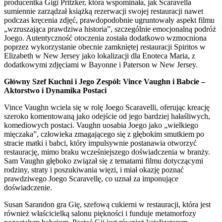
producentka Gigi Pritzker, która wspominała, jak Scaravella
sumiennie zarządzał książką rezerwacji swojej restauracji nawet
podczas kręcenia zdjęć, prawdopodobnie ugruntowały aspekt filmu
„wzruszająca prawdziwa historia”, szczególnie emocjonalną podróż
Joego. Autentyczność otoczenia została dodatkowo wzmocniona
poprzez wykorzystanie obecnie zamkniętej restauracji Spiritos w
Elizabeth w New Jersey jako lokalizacji dla Enoteca Maria, z
dodatkowymi zdjęciami w Bayonne i Paterson w New Jersey.
Główny Szef Kuchni i Jego Zespół: Vince Vaughn i Babcie –
Aktorstwo i Dynamika Postaci
Vince Vaughn wciela się w rolę Joego Scaravelli, oferując kreację
szeroko komentowaną jako odejście od jego bardziej hałaśliwych,
komediowych postaci. Vaughn uosabia Joego jako „wielkiego
mięczaka”, człowieka zmagającego się z głębokim smutkiem po
stracie matki i babci, który impulsywnie postanawia otworzyć
restaurację, mimo braku wcześniejszego doświadczenia w branży.
Sam Vaughn głęboko związał się z tematami filmu dotyczącymi
rodziny, straty i poszukiwania więzi, i miał okazję poznać
prawdziwego Joego Scaravellę, co uznał za imponujące
doświadczenie.
Susan Sarandon gra Gię, szefową cukierni w restauracji, która jest
również właścicielką salonu piękności i funduje metamorfozy