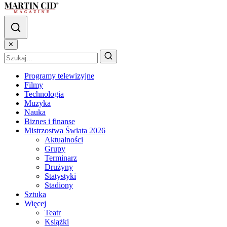
✕
Programy telewizyjne
Filmy
Technologia
Muzyka
Nauka
Biznes i finanse
Mistrzostwa Świata 2026
Aktualności
Grupy
Terminarz
Drużyny
Statystyki
Stadiony
Sztuka
Więcej
Teatr
Książki