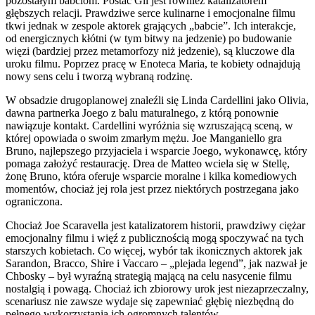
pozostałym babciom. Postać Gii jest również katalizatorem
głębszych relacji. Prawdziwe serce kulinarne i emocjonalne filmu
tkwi jednak w zespole aktorek grających „babcie”. Ich interakcje,
od energicznych kłótni (w tym bitwy na jedzenie) po budowanie
więzi (bardziej przez metamorfozy niż jedzenie), są kluczowe dla
uroku filmu. Poprzez pracę w Enoteca Maria, te kobiety odnajdują
nowy sens celu i tworzą wybraną rodzinę.
W obsadzie drugoplanowej znaleźli się Linda Cardellini jako Olivia,
dawna partnerka Joego z balu maturalnego, z którą ponownie
nawiązuje kontakt. Cardellini wyróżnia się wzruszającą sceną, w
której opowiada o swoim zmarłym mężu. Joe Manganiello gra
Bruno, najlepszego przyjaciela i wsparcie Joego, wykonawcę, który
pomaga założyć restaurację. Drea de Matteo wciela się w Stellę,
żonę Bruno, która oferuje wsparcie moralne i kilka komediowych
momentów, chociaż jej rola jest przez niektórych postrzegana jako
ograniczona.
Chociaż Joe Scaravella jest katalizatorem historii, prawdziwy ciężar
emocjonalny filmu i więź z publicznością mogą spoczywać na tych
starszych kobietach. Co więcej, wybór tak ikonicznych aktorek jak
Sarandon, Bracco, Shire i Vaccaro – „plejada legend”, jak nazwał je
Chbosky – był wyraźną strategią mającą na celu nasycenie filmu
nostalgią i powagą. Chociaż ich zbiorowy urok jest niezaprzeczalny,
scenariusz nie zawsze wydaje się zapewniać głębię niezbędną do
pełnego wykorzystania ich ogromnych talentów.