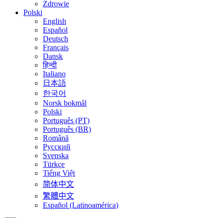
Zdrowie
Polski
English
Español
Deutsch
Français
Dansk
हिन्दी
Italiano
日本語
한국어
Norsk bokmål
Polski
Português (PT)
Português (BR)
Română
Русский
Svenska
Türkçe
Tiếng Việt
简体中文
繁體中文
Español (Latinoamérica)