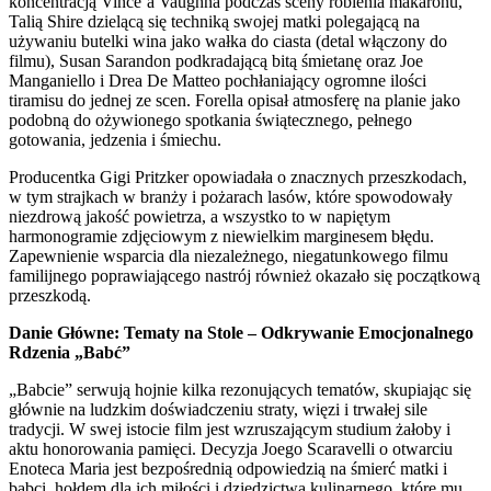
koncentracją Vince’a Vaughna podczas sceny robienia makaronu,
Talią Shire dzielącą się techniką swojej matki polegającą na
używaniu butelki wina jako wałka do ciasta (detal włączony do
filmu), Susan Sarandon podkradającą bitą śmietanę oraz Joe
Manganiello i Drea De Matteo pochłaniający ogromne ilości
tiramisu do jednej ze scen. Forella opisał atmosferę na planie jako
podobną do ożywionego spotkania świątecznego, pełnego
gotowania, jedzenia i śmiechu.
Producentka Gigi Pritzker opowiadała o znacznych przeszkodach,
w tym strajkach w branży i pożarach lasów, które spowodowały
niezdrową jakość powietrza, a wszystko to w napiętym
harmonogramie zdjęciowym z niewielkim marginesem błędu.
Zapewnienie wsparcia dla niezależnego, niegatunkowego filmu
familijnego poprawiającego nastrój również okazało się początkową
przeszkodą.
Danie Główne: Tematy na Stole – Odkrywanie Emocjonalnego
Rdzenia „Babć”
„Babcie” serwują hojnie kilka rezonujących tematów, skupiając się
głównie na ludzkim doświadczeniu straty, więzi i trwałej sile
tradycji. W swej istocie film jest wzruszającym studium żałoby i
aktu honorowania pamięci. Decyzja Joego Scaravelli o otwarciu
Enoteca Maria jest bezpośrednią odpowiedzią na śmierć matki i
babci, hołdem dla ich miłości i dziedzictwa kulinarnego, które mu