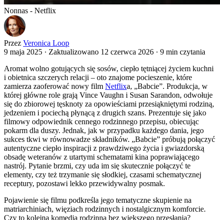
Nonnas - Netflix
Przez
Veronica Loop
9 maja 2025
·
Zaktualizowano 12 czerwca 2026
·
9 min czytania
Aromat wolno gotujących się sosów, ciepło tętniącej życiem kuchni
i obietnica szczerych relacji – oto znajome pocieszenie, które
zamierza zaoferować nowy film
Netflix
a, „Babcie”. Produkcja, w
której główne role grają Vince Vaughn i Susan Sarandon, odwołuje
się do zbiorowej tęsknoty za opowieściami przesiąkniętymi rodziną,
jedzeniem i pociechą płynącą z drugich szans. Prezentuje się jako
filmowy odpowiednik cennego rodzinnego przepisu, obiecując
pokarm dla duszy. Jednak, jak w przypadku każdego dania, jego
sukces tkwi w równowadze składników. „Babcie” próbują połączyć
autentyczne ciepło inspiracji z prawdziwego życia i gwiazdorską
obsadę weteranów z utartymi schematami kina poprawiającego
nastrój. Pytanie brzmi, czy uda im się skutecznie połączyć te
elementy, czy też trzymanie się słodkiej, czasami schematycznej
receptury, pozostawi lekko przewidywalny posmak.
Pojawienie się filmu podkreśla jego tematyczne skupienie na
matriarchiniach, więziach rodzinnych i nostalgicznym komforcie.
Czy to kolejna komedia rodzinna bez większego przesłania?