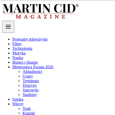
Programy telewizyjne
Filmy
Technologia
Muzyka
Nauka
Biznes i finanse
Mistrzostwa Świata 2026
Aktualności
Grupy
Terminarz
Drużyny
Statystyki
Stadiony
Sztuka
Więcej
Teatr
Książki