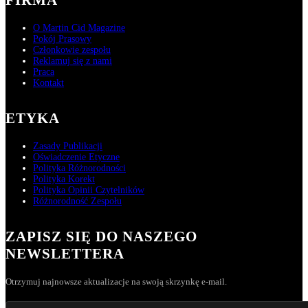
O Martin Cid Magazine
Pokój Prasowy
Członkowie zespołu
Reklamuj się z nami
Praca
Kontakt
ETYKA
Zasady Publikacji
Oświadczenie Etyczne
Polityka Różnorodności
Polityka Korekt
Polityka Opinii Czytelników
Różnorodność Zespołu
ZAPISZ SIĘ DO NASZEGO
NEWSLETTERA
Otrzymuj najnowsze aktualizacje na swoją skrzynkę e-mail.