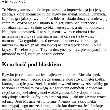
wie, kogo kryć.
To Niemcy stworzone do improwizacji, a improwizacja jest jedyną
rzeczą, z której niemiecki futbol nigdy nie słynął. Joshua Kimmich,
kapitan, gra jako prawy obrońca, lider na skraju drużyny, a nie w jej
centrum. Wokół niego Antonio Rüdiger, Nico Schlotterbeck i
Jonathan Tah tworzą linię szybką i agresywną, a nie monolityczną.
Nagelsmann powiedział to sam, niemal wprost: obrona i dwaj
najlepsi napastnicy są ustaleni, a niemal cała reszta to wciąż
rozmowa. Na tygodnie przed otwarciem trener czterokrotnego
mistrza świata wciąż nie zna swojej najlepszej jedenastki. To nie
kryzys. To celowo plan. Trzyma drużynę płynną z premedytacją, bo
płynność to coś, co ta grupa robi dobrze.
Kruchość pod blaskiem
Ryzyko jest zapisane w ciele najlepszego gracza. Musiala spędził
niemal cały sezon, lecząc się ze złamanej nogi i zwichniętej kostki,
kontuzji na tyle poważnej, że mniej odważni trenerzy zostawiliby go
w domu i nazwali to rozwagą. Nagelsmann odmówił. Zbudował
część swojej idei ofensywnej wokół gracza, który dopiero teraz
odzyskuje ostrość i który niesie rodzaj urazu, jaki nie zawsze wraca
od razu. Jeśli Musiala jest w formie, Niemcy mają człowieka
rozstrzygającego mecze, którego mało kto dorówna. Jeśli brakuje