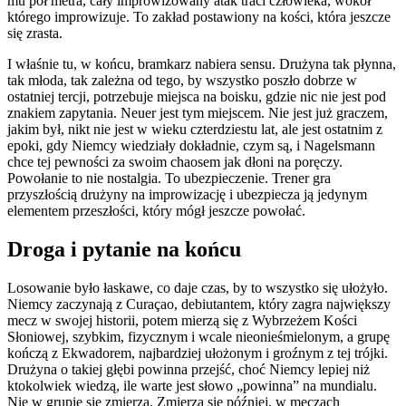
mu pół metra, cały improwizowany atak traci człowieka, wokół
którego improwizuje. To zakład postawiony na kości, która jeszcze
się zrasta.
I właśnie tu, w końcu, bramkarz nabiera sensu. Drużyna tak płynna,
tak młoda, tak zależna od tego, by wszystko poszło dobrze w
ostatniej tercji, potrzebuje miejsca na boisku, gdzie nic nie jest pod
znakiem zapytania. Neuer jest tym miejscem. Nie jest już graczem,
jakim był, nikt nie jest w wieku czterdziestu lat, ale jest ostatnim z
epoki, gdy Niemcy wiedziały dokładnie, czym są, i Nagelsmann
chce tej pewności za swoim chaosem jak dłoni na poręczy.
Powołanie to nie nostalgia. To ubezpieczenie. Trener gra
przyszłością drużyny na improwizację i ubezpiecza ją jedynym
elementem przeszłości, który mógł jeszcze powołać.
Droga i pytanie na końcu
Losowanie było łaskawe, co daje czas, by to wszystko się ułożyło.
Niemcy zaczynają z Curaçao, debiutantem, który zagra największy
mecz w swojej historii, potem mierzą się z Wybrzeżem Kości
Słoniowej, szybkim, fizycznym i wcale nieonieśmielonym, a grupę
kończą z Ekwadorem, najbardziej ułożonym i groźnym z tej trójki.
Drużyna o takiej głębi powinna przejść, choć Niemcy lepiej niż
ktokolwiek wiedzą, ile warte jest słowo „powinna” na mundialu.
Nie w grupie się zmierzą. Zmierzą się później, w meczach