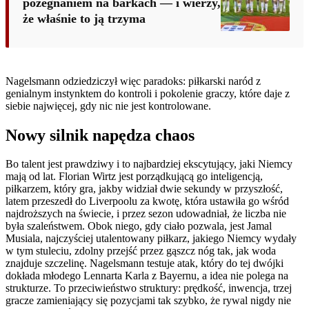
pożegnaniem na barkach — i wierzy,
że właśnie to ją trzyma
Nagelsmann odziedziczył więc paradoks: piłkarski naród z
genialnym instynktem do kontroli i pokolenie graczy, które daje z
siebie najwięcej, gdy nic nie jest kontrolowane.
Nowy silnik napędza chaos
Bo talent jest prawdziwy i to najbardziej ekscytujący, jaki Niemcy
mają od lat. Florian Wirtz jest porządkującą go inteligencją,
piłkarzem, który gra, jakby widział dwie sekundy w przyszłość,
latem przeszedł do Liverpoolu za kwotę, która ustawiła go wśród
najdroższych na świecie, i przez sezon udowadniał, że liczba nie
była szaleństwem. Obok niego, gdy ciało pozwala, jest Jamal
Musiala, najczyściej utalentowany piłkarz, jakiego Niemcy wydały
w tym stuleciu, zdolny przejść przez gąszcz nóg tak, jak woda
znajduje szczelinę. Nagelsmann testuje atak, który do tej dwójki
dokłada młodego Lennarta Karla z Bayernu, a idea nie polega na
strukturze. To przeciwieństwo struktury: prędkość, inwencja, trzej
gracze zamieniający się pozycjami tak szybko, że rywal nigdy nie