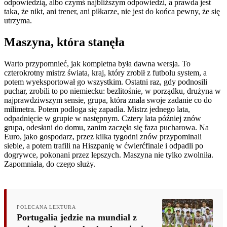
odpowiedzią, albo czymś najbliższym odpowiedzi, a prawda jest
taka, że nikt, ani trener, ani piłkarze, nie jest do końca pewny, że się
utrzyma.
Maszyna, która stanęła
Warto przypomnieć, jak kompletna była dawna wersja. To
czterokrotny mistrz świata, kraj, który zrobił z futbolu system, a
potem wyeksportował go wszystkim. Ostatni raz, gdy podnosili
puchar, zrobili to po niemiecku: bezlitośnie, w porządku, drużyna w
najprawdziwszym sensie, grupa, która znała swoje zadanie co do
milimetra. Potem podłoga się zapadła. Mistrz jednego lata,
odpadnięcie w grupie w następnym. Cztery lata później znów
grupa, odesłani do domu, zanim zaczęła się faza pucharowa. Na
Euro, jako gospodarz, przez kilka tygodni znów przypominali
siebie, a potem trafili na Hiszpanię w ćwierćfinale i odpadli po
dogrywce, pokonani przez lepszych. Maszyna nie tylko zwolniła.
Zapomniała, do czego służy.
POLECANA LEKTURA
Portugalia jedzie na mundial z