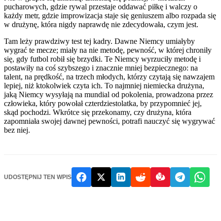
pucharowych, gdzie rywal przestaje oddawać piłkę i walczy o
każdy metr, gdzie improwizacja staje się geniuszem albo rozpada się
w drużynę, która nigdy naprawdę nie zdecydowała, czym jest.
Tam leży prawdziwy test tej kadry. Dawne Niemcy umiałyby
wygrać te mecze; miały na nie metodę, pewność, w której chroniły
się, gdy futbol robił się brzydki. Te Niemcy wyrzuciły metodę i
postawiły na coś szybszego i znacznie mniej bezpiecznego: na
talent, na prędkość, na trzech młodych, którzy czytają się nawzajem
lepiej, niż ktokolwiek czyta ich. To najmniej niemiecka drużyna,
jaką Niemcy wysyłają na mundial od pokolenia, prowadzona przez
człowieka, który powołał czterdziestolatka, by przypomnieć jej,
skąd pochodzi. Wkrótce się przekonamy, czy drużyna, która
zapomniała swojej dawnej pewności, potrafi nauczyć się wygrywać
bez niej.
UDOSTĘPNIJ TEN WPIS