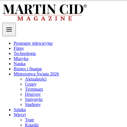
Programy telewizyjne
Filmy
Technologia
Muzyka
Nauka
Biznes i finanse
Mistrzostwa Świata 2026
Aktualności
Grupy
Terminarz
Drużyny
Statystyki
Stadiony
Sztuka
Więcej
Teatr
Książki