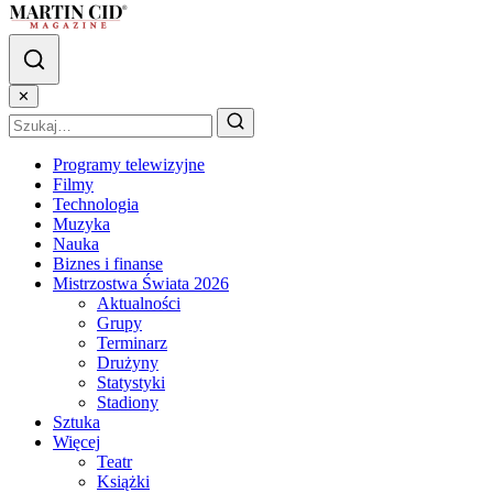
✕
Programy telewizyjne
Filmy
Technologia
Muzyka
Nauka
Biznes i finanse
Mistrzostwa Świata 2026
Aktualności
Grupy
Terminarz
Drużyny
Statystyki
Stadiony
Sztuka
Więcej
Teatr
Książki