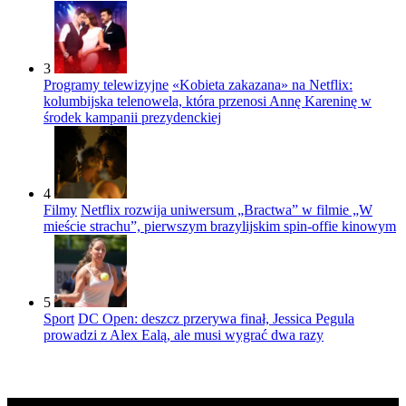
3
Programy telewizyjne
«Kobieta zakazana» na Netflix:
kolumbijska telenowela, która przenosi Annę Kareninę w
środek kampanii prezydenckiej
4
Filmy
Netflix rozwija uniwersum „Bractwa” w filmie „W
mieście strachu”, pierwszym brazylijskim spin-offie kinowym
5
Sport
DC Open: deszcz przerywa finał, Jessica Pegula
prowadzi z Alex Ealą, ale musi wygrać dwa razy