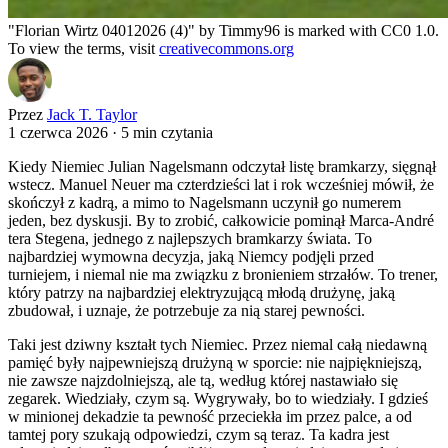
"Florian Wirtz 04012026 (4)" by Timmy96 is marked with CC0 1.0.
To view the terms, visit
creativecommons.org
Przez
Jack T. Taylor
1 czerwca 2026
·
5 min czytania
Kiedy Niemiec Julian Nagelsmann odczytał listę bramkarzy, sięgnął
wstecz. Manuel Neuer ma czterdzieści lat i rok wcześniej mówił, że
skończył z kadrą, a mimo to Nagelsmann uczynił go numerem
jeden, bez dyskusji. By to zrobić, całkowicie pominął Marca-André
tera Stegena, jednego z najlepszych bramkarzy świata. To
najbardziej wymowna decyzja, jaką Niemcy podjęli przed
turniejem, i niemal nie ma związku z bronieniem strzałów. To trener,
który patrzy na najbardziej elektryzującą młodą drużynę, jaką
zbudował, i uznaje, że potrzebuje za nią starej pewności.
Taki jest dziwny kształt tych Niemiec. Przez niemal całą niedawną
pamięć były najpewniejszą drużyną w sporcie: nie najpiękniejszą,
nie zawsze najzdolniejszą, ale tą, według której nastawiało się
zegarek. Wiedziały, czym są. Wygrywały, bo to wiedziały. I gdzieś
w minionej dekadzie ta pewność przeciekła im przez palce, a od
tamtej pory szukają odpowiedzi, czym są teraz. Ta kadra jest