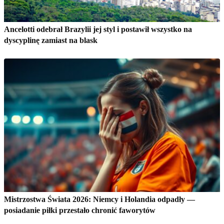
Ancelotti odebrał Brazylii jej styl i postawił wszystko na
dyscyplinę zamiast na blask
Mistrzostwa Świata 2026: Niemcy i Holandia odpadły —
posiadanie piłki przestało chronić faworytów