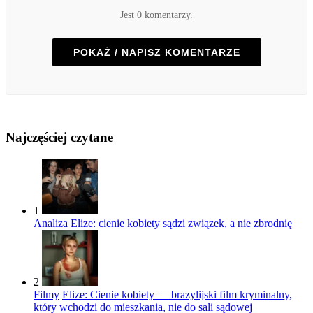
Jest 0 komentarzy.
POKAŻ / NAPISZ KOMENTARZE
Najczęściej czytane
1
Analiza
Elize: cienie kobiety sądzi związek, a nie zbrodnię
2
Filmy
Elize: Cienie kobiety — brazylijski film kryminalny,
który wchodzi do mieszkania, nie do sali sądowej