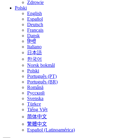
Zdrowie
Polski
English
Español
Deutsch
Français
Dansk
हिन्दी
Italiano
日本語
한국어
Norsk bokmål
Polski
Português (PT)
Português (BR)
Română
Русский
Svenska
Türkçe
Tiếng Việt
简体中文
繁體中文
Español (Latinoamérica)