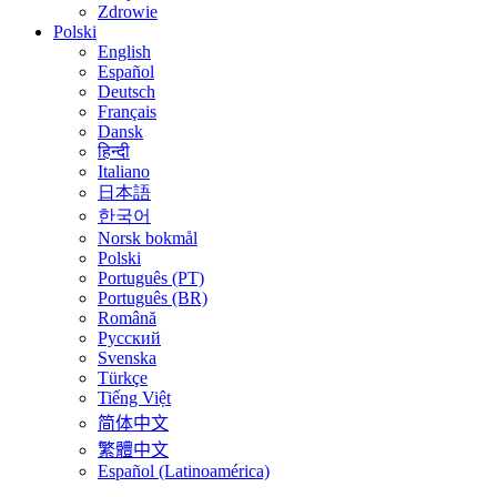
Zdrowie
Polski
English
Español
Deutsch
Français
Dansk
हिन्दी
Italiano
日本語
한국어
Norsk bokmål
Polski
Português (PT)
Português (BR)
Română
Русский
Svenska
Türkçe
Tiếng Việt
简体中文
繁體中文
Español (Latinoamérica)