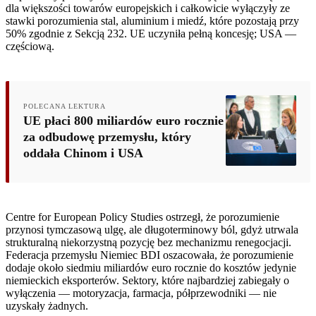
dla większości towarów europejskich i całkowicie wyłączyły ze
stawki porozumienia stal, aluminium i miedź, które pozostają przy
50% zgodnie z Sekcją 232. UE uczyniła pełną koncesję; USA —
częściową.
POLECANA LEKTURA
UE płaci 800 miliardów euro rocznie
za odbudowę przemysłu, który
oddała Chinom i USA
Centre for European Policy Studies ostrzegł, że porozumienie
przynosi tymczasową ulgę, ale długoterminowy ból, gdyż utrwala
strukturalną niekorzystną pozycję bez mechanizmu renegocjacji.
Federacja przemysłu Niemiec BDI oszacowała, że porozumienie
dodaje około siedmiu miliardów euro rocznie do kosztów jedynie
niemieckich eksporterów. Sektory, które najbardziej zabiegały o
wyłączenia — motoryzacja, farmacja, półprzewodniki — nie
uzyskały żadnych.