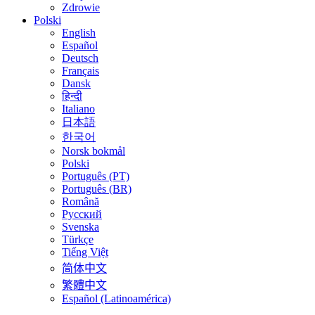
Zdrowie
Polski
English
Español
Deutsch
Français
Dansk
हिन्दी
Italiano
日本語
한국어
Norsk bokmål
Polski
Português (PT)
Português (BR)
Română
Русский
Svenska
Türkçe
Tiếng Việt
简体中文
繁體中文
Español (Latinoamérica)