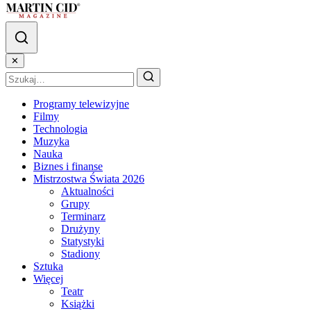
✕
Programy telewizyjne
Filmy
Technologia
Muzyka
Nauka
Biznes i finanse
Mistrzostwa Świata 2026
Aktualności
Grupy
Terminarz
Drużyny
Statystyki
Stadiony
Sztuka
Więcej
Teatr
Książki