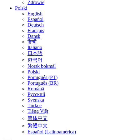
Zdrowie
Polski
English
Español
Deutsch
Français
Dansk
हिन्दी
Italiano
日本語
한국어
Norsk bokmål
Polski
Português (PT)
Português (BR)
Română
Русский
Svenska
Türkçe
Tiếng Việt
简体中文
繁體中文
Español (Latinoamérica)