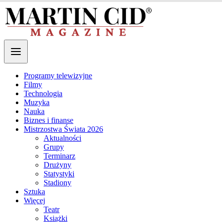
Programy telewizyjne
Filmy
Technologia
Muzyka
Nauka
Biznes i finanse
Mistrzostwa Świata 2026
Aktualności
Grupy
Terminarz
Drużyny
Statystyki
Stadiony
Sztuka
Więcej
Teatr
Książki