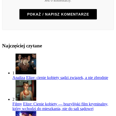
Jest 0 komentarzy.
POKAŻ / NAPISZ KOMENTARZE
Najczęściej czytane
1
Analiza
Elize: cienie kobiety sądzi związek, a nie zbrodnię
2
Filmy
Elize: Cienie kobiety — brazylijski film kryminalny,
który wchodzi do mieszkania, nie do sali sądowej