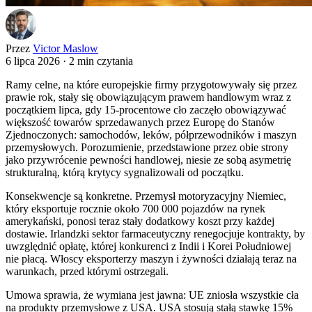
Przez
Victor Maslow
6 lipca 2026
·
2 min czytania
Ramy celne, na które europejskie firmy przygotowywały się przez
prawie rok, stały się obowiązującym prawem handlowym wraz z
początkiem lipca, gdy 15-procentowe cło zaczęło obowiązywać
większość towarów sprzedawanych przez Europę do Stanów
Zjednoczonych: samochodów, leków, półprzewodników i maszyn
przemysłowych. Porozumienie, przedstawione przez obie strony
jako przywrócenie pewności handlowej, niesie ze sobą asymetrię
strukturalną, którą krytycy sygnalizowali od początku.
Konsekwencje są konkretne. Przemysł motoryzacyjny Niemiec,
który eksportuje rocznie około 700 000 pojazdów na rynek
amerykański, ponosi teraz stały dodatkowy koszt przy każdej
dostawie. Irlandzki sektor farmaceutyczny renegocjuje kontrakty, by
uwzględnić opłatę, której konkurenci z Indii i Korei Południowej
nie płacą. Włoscy eksporterzy maszyn i żywności działają teraz na
warunkach, przed którymi ostrzegali.
Umowa sprawia, że wymiana jest jawna: UE zniosła wszystkie cła
na produkty przemysłowe z USA. USA stosują stałą stawkę 15%