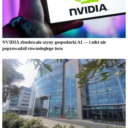
NVIDIA zbudowała szyny gospodarki AI — i nikt nie
poprowadził równoległego toru