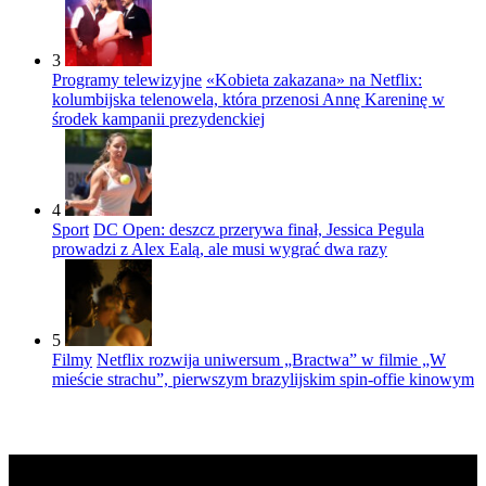
3
Programy telewizyjne
«Kobieta zakazana» na Netflix:
kolumbijska telenowela, która przenosi Annę Kareninę w
środek kampanii prezydenckiej
4
Sport
DC Open: deszcz przerywa finał, Jessica Pegula
prowadzi z Alex Ealą, ale musi wygrać dwa razy
5
Filmy
Netflix rozwija uniwersum „Bractwa” w filmie „W
mieście strachu”, pierwszym brazylijskim spin-offie kinowym