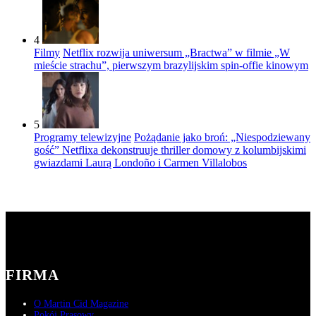
4
Filmy
Netflix rozwija uniwersum „Bractwa” w filmie „W
mieście strachu”, pierwszym brazylijskim spin-offie kinowym
5
Programy telewizyjne
Pożądanie jako broń: „Niespodziewany
gość” Netflixa dekonstruuje thriller domowy z kolumbijskimi
gwiazdami Laurą Londoño i Carmen Villalobos
FIRMA
O Martin Cid Magazine
Pokój Prasowy