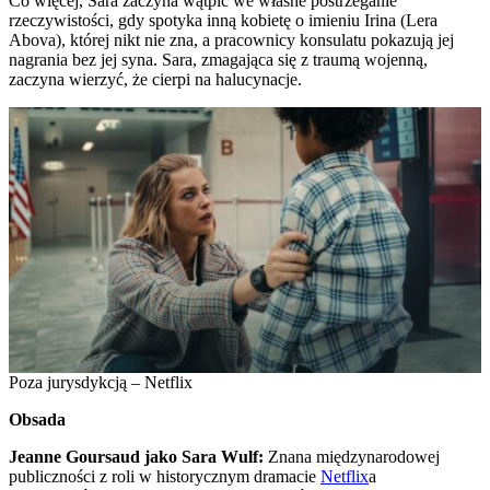
Co więcej, Sara zaczyna wątpić we własne postrzeganie
rzeczywistości, gdy spotyka inną kobietę o imieniu Irina (Lera
Abova), której nikt nie zna, a pracownicy konsulatu pokazują jej
nagrania bez jej syna. Sara, zmagająca się z traumą wojenną,
zaczyna wierzyć, że cierpi na halucynacje.
Poza jurysdykcją – Netflix
Obsada
Jeanne Goursaud jako Sara Wulf:
Znana międzynarodowej
publiczności z roli w historycznym dramacie
Netflix
a