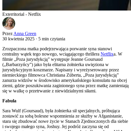
Exterritorial - Netflix
Przez
Anna Green
30 kwietnia 2025
·
5 min czytania
Zrozpaczona matka podejrzewająca porwanie syna stanowi
centralny wątek tego nowego, wciągającego thrillera
Netflix
a. W
filmie „Poza jurysdykcją” występuje Jeanne Goursaud
(„Barbarzyńcy”) jako była elitarna żołnierka uwięziona w
jurysdykcyjnym koszmarze. Napisany i wyreżyserowany przez
niemieckiego filmowca Christiana Züberta, „Poza jurysdykcją”
zanurza widzów w środowisko amerykańskiego konsulatu na obcej
ziemi, gdzie poszukiwania zaginionego syna przez matkę zamieniają
się w walkę o przetrwanie z niewidzialnymi siłami.
Fabuła
Sara Wulf (Goursaud), była żołnierka sił specjalnych, próbująca
zostawić za sobą bolesne wspomnienia ze służby w Afganistanie,
stara się zbudować nowe życie w Stanach Zjednoczonych dla siebie
i swojego małego syna, Joshuy. Jej podróż zaczyna się od