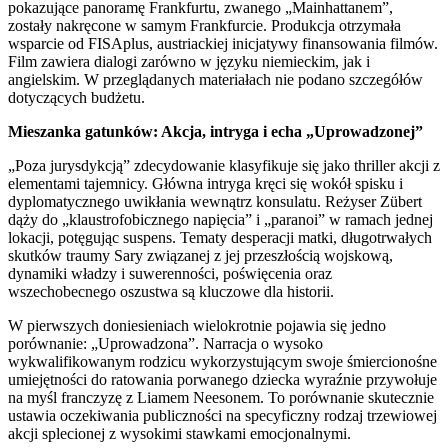
pokazujące panoramę Frankfurtu, zwanego „Mainhattanem”,
zostały nakręcone w samym Frankfurcie. Produkcja otrzymała
wsparcie od FISAplus, austriackiej inicjatywy finansowania filmów.
Film zawiera dialogi zarówno w języku niemieckim, jak i
angielskim. W przeglądanych materiałach nie podano szczegółów
dotyczących budżetu.
Mieszanka gatunków: Akcja, intryga i echa „Uprowadzonej”
„Poza jurysdykcją” zdecydowanie klasyfikuje się jako thriller akcji z
elementami tajemnicy. Główna intryga kręci się wokół spisku i
dyplomatycznego uwikłania wewnątrz konsulatu. Reżyser Zübert
dąży do „klaustrofobicznego napięcia” i „paranoi” w ramach jednej
lokacji, potęgując suspens. Tematy desperacji matki, długotrwałych
skutków traumy Sary związanej z jej przeszłością wojskową,
dynamiki władzy i suwerenności, poświęcenia oraz
wszechobecnego oszustwa są kluczowe dla historii.
W pierwszych doniesieniach wielokrotnie pojawia się jedno
porównanie: „Uprowadzona”. Narracja o wysoko
wykwalifikowanym rodzicu wykorzystującym swoje śmiercionośne
umiejętności do ratowania porwanego dziecka wyraźnie przywołuje
na myśl franczyzę z Liamem Neesonem. To porównanie skutecznie
ustawia oczekiwania publiczności na specyficzny rodzaj trzewiowej
akcji splecionej z wysokimi stawkami emocjonalnymi.