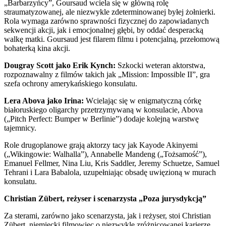
„Barbarzyńcy”, Goursaud wciela się w główną rolę
straumatyzowanej, ale niezwykle zdeterminowanej byłej żołnierki.
Rola wymaga zarówno sprawności fizycznej do zapowiadanych
sekwencji akcji, jak i emocjonalnej głębi, by oddać desperacką
walkę matki. Goursaud jest filarem filmu i potencjalną, przełomową
bohaterką kina akcji.
Dougray Scott jako Erik Kynch:
Szkocki weteran aktorstwa,
rozpoznawalny z filmów takich jak „Mission: Impossible II”, gra
szefa ochrony amerykańskiego konsulatu.
Lera Abova jako Irina:
Wcielając się w enigmatyczną córkę
białoruskiego oligarchy przetrzymywaną w konsulacie, Abova
(„Pitch Perfect: Bumper w Berlinie”) dodaje kolejną warstwę
tajemnicy.
Role drugoplanowe grają aktorzy tacy jak Kayode Akinyemi
(„Wikingowie: Walhalla”), Annabelle Mandeng („Tożsamość”),
Emanuel Fellmer, Nina Liu, Kris Saddler, Jeremy Schuetze, Samuel
Tehrani i Lara Babalola, uzupełniając obsadę uwięzioną w murach
konsulatu.
Christian Zübert, reżyser i scenarzysta „Poza jurysdykcją”
Za sterami, zarówno jako scenarzysta, jak i reżyser, stoi Christian
Zübert, niemiecki filmowiec o niezwykle zróżnicowanej karierze.