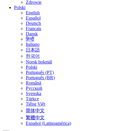
Zdrowie
Polski
English
Español
Deutsch
Français
Dansk
हिन्दी
Italiano
日本語
한국어
Norsk bokmål
Polski
Português (PT)
Português (BR)
Română
Русский
Svenska
Türkçe
Tiếng Việt
简体中文
繁體中文
Español (Latinoamérica)