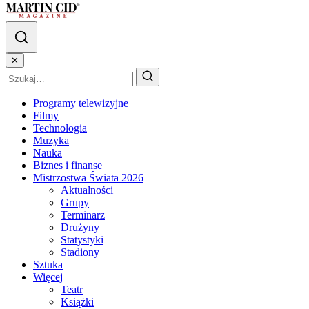
✕
Programy telewizyjne
Filmy
Technologia
Muzyka
Nauka
Biznes i finanse
Mistrzostwa Świata 2026
Aktualności
Grupy
Terminarz
Drużyny
Statystyki
Stadiony
Sztuka
Więcej
Teatr
Książki