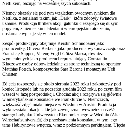
Netflixem, bazując na wcześniejszych sukcesach.
Niemcy okazały się pod tym względem owocnym rynkiem dla
Netflixa, z serialami takimi jak „Dark”, które zdobyły światowe
uznanie. Produkcja thrillera akcji, gatunku cieszącego się dużym
popytem, z niemieckimi talentami w europejskim otoczeniu,
doskonale wpisuje się w ten model.
Zespół produkcyjny obejmuje Kerstin Schmidbauer jako
producentkę, Olivera Berbena jako producenta wykonawczego oraz
Franziskę Suppee, Verenę Vogl i Götza Marxa, również
wymienionych jako producenci reprezentujący Constantin.
Kluczowe osoby odpowiedzialne za stronę techniczną to operator
Matthias Pötsch, kompozytorka Sara Barone i montażysta Ueli
Christen.
Zdjęcia rozpoczęły się około sierpnia 2023 roku i zakończyły pod
koniec listopada lub na początku grudnia 2023 roku, po czym film
wszedł w fazę postprodukcji. Chociaż akcja rozgrywa się głównie
w amerykańskim konsulacie we Frankfurcie w Niemczech,
większość zdjęć miała miejsce w Wiedniu w Austrii. Produkcja
wykorzystała lokacje takie jak zewnętrzna i wewnętrzna część
starego budynku Uniwersytetu Ekonomicznego w Wiedniu (Alte
Wirtschaftsuniversität) do przedstawienia konsulatu, w tym jego
taras i labiryntowe wnętrza, wraz z podziemnym parkingiem. Ujęcia