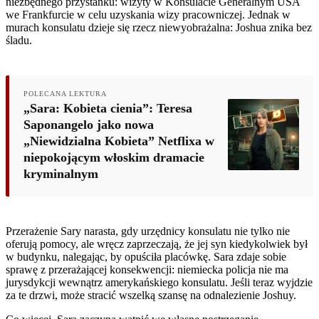
niezbędnego przystanku: wizyty w Konsulacie Generalnym USA
we Frankfurcie w celu uzyskania wizy pracowniczej. Jednak w
murach konsulatu dzieje się rzecz niewyobrażalna: Joshua znika bez
śladu.
POLECANA LEKTURA
„Sara: Kobieta cienia”: Teresa
Saponangelo jako nowa
„Niewidzialna Kobieta” Netflixa w
niepokojącym włoskim dramacie
kryminalnym
Przerażenie Sary narasta, gdy urzędnicy konsulatu nie tylko nie
oferują pomocy, ale wręcz zaprzeczają, że jej syn kiedykolwiek był
w budynku, nalegając, by opuściła placówkę. Sara zdaje sobie
sprawę z przerażającej konsekwencji: niemiecka policja nie ma
jurysdykcji wewnątrz amerykańskiego konsulatu. Jeśli teraz wyjdzie
za te drzwi, może stracić wszelką szansę na odnalezienie Joshuy.