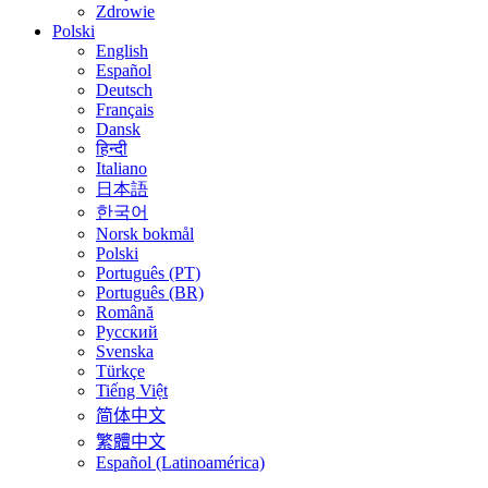
Zdrowie
Polski
English
Español
Deutsch
Français
Dansk
हिन्दी
Italiano
日本語
한국어
Norsk bokmål
Polski
Português (PT)
Português (BR)
Română
Русский
Svenska
Türkçe
Tiếng Việt
简体中文
繁體中文
Español (Latinoamérica)