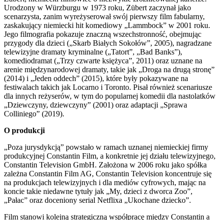
Urodzony w Würzburgu w 1973 roku, Zübert zaczynał jako
scenarzysta, zanim wyreżyserował swój pierwszy film fabularny,
zaskakujący niemiecki hit komediowy „Lammbock” w 2001 roku.
Jego filmografia pokazuje znaczną wszechstronność, obejmując
przygody dla dzieci („Skarb Białych Sokołów”, 2005), nagradzane
telewizyjne dramaty kryminalne („Tatort”, „Bad Banks”),
komediodramat („Trzy czwarte księżyca”, 2011) oraz uznane na
arenie międzynarodowej dramaty, takie jak „Droga na drugą stronę”
(2014) i „Jeden oddech” (2015), które były pokazywane na
festiwalach takich jak Locarno i Toronto. Pisał również scenariusze
dla innych reżyserów, w tym do popularnej komedii dla nastolatków
„Dziewczyny, dziewczyny” (2001) oraz adaptacji „Sprawa
Colliniego” (2019).
O produkcji
„Poza jurysdykcją” powstało w ramach uznanej niemieckiej firmy
produkcyjnej Constantin Film, a konkretnie jej działu telewizyjnego,
Constantin Television GmbH. Założona w 2006 roku jako spółka
zależna Constantin Film AG, Constantin Television koncentruje się
na produkcjach telewizyjnych i dla mediów cyfrowych, mając na
koncie takie niedawne tytuły jak „My, dzieci z dworca Zoo”,
„Pałac” oraz doceniony serial Netflixa „Ukochane dziecko”.
Film stanowi kolejną strategiczną współpracę między Constantin a