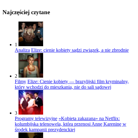
Najczęściej czytane
1
Analiza
Elize: cienie kobiety sądzi związek, a nie zbrodnię
2
Filmy
Elize: Cienie kobiety — brazylijski film kryminalny,
który wchodzi do mieszkania, nie do sali sądowej
3
Programy telewizyjne
«Kobieta zakazana» na Netflix:
kolumbijska telenowela, która przenosi Annę Kareninę w
środek kampanii prezydenckiej