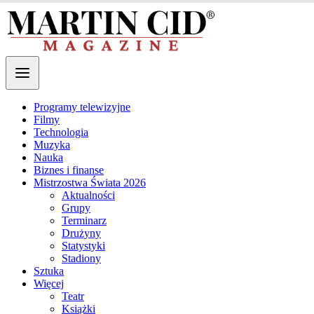
Programy telewizyjne
Filmy
Technologia
Muzyka
Nauka
Biznes i finanse
Mistrzostwa Świata 2026
Aktualności
Grupy
Terminarz
Drużyny
Statystyki
Stadiony
Sztuka
Więcej
Teatr
Książki