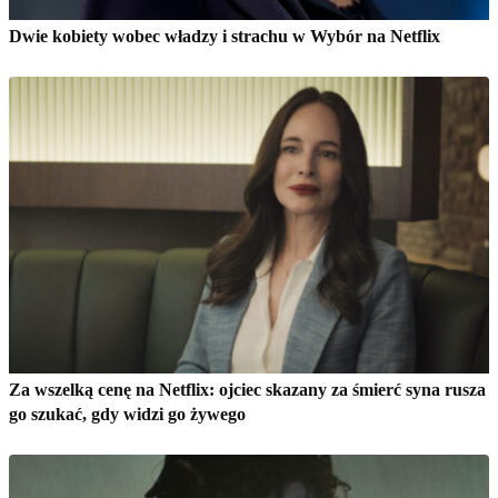
Dwie kobiety wobec władzy i strachu w Wybór na Netflix
Za wszelką cenę na Netflix: ojciec skazany za śmierć syna rusza
go szukać, gdy widzi go żywego