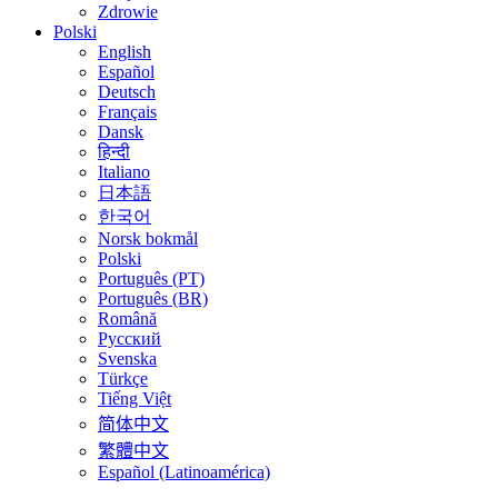
Zdrowie
Polski
English
Español
Deutsch
Français
Dansk
हिन्दी
Italiano
日本語
한국어
Norsk bokmål
Polski
Português (PT)
Português (BR)
Română
Русский
Svenska
Türkçe
Tiếng Việt
简体中文
繁體中文
Español (Latinoamérica)