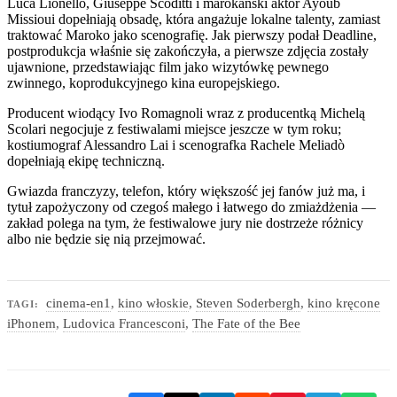
Luca Lionello, Giuseppe Scoditti i marokański aktor Ayoub
Missioui dopełniają obsadę, która angażuje lokalne talenty, zamiast
traktować Maroko jako scenografię. Jak pierwszy podał Deadline,
postprodukcja właśnie się zakończyła, a pierwsze zdjęcia zostały
ujawnione, przedstawiając film jako wizytówkę pewnego
zwinnego, koprodukcyjnego kina europejskiego.
Producent wiodący Ivo Romagnoli wraz z producentką Michelą
Scolari negocjuje z festiwalami miejsce jeszcze w tym roku;
kostiumograf Alessandro Lai i scenografka Rachele Meliadò
dopełniają ekipę techniczną.
Gwiazda franczyzy, telefon, który większość jej fanów już ma, i
tytuł zapożyczony od czegoś małego i łatwego do zmiażdżenia —
zakład polega na tym, że festiwalowe jury nie dostrzeże różnicy
albo nie będzie się nią przejmować.
cinema-en1
,
kino włoskie
,
Steven Soderbergh
,
kino kręcone
TAGI:
iPhonem
,
Ludovica Francesconi
,
The Fate of the Bee