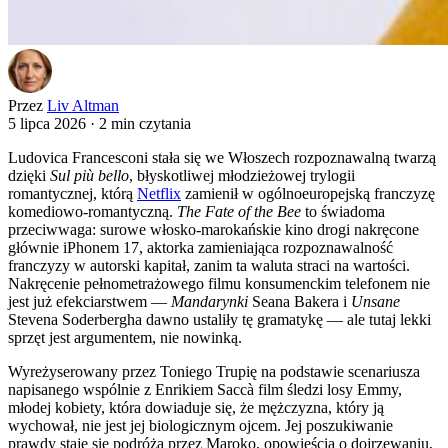
Przez
Liv Altman
5 lipca 2026
·
2 min czytania
Ludovica Francesconi stała się we Włoszech rozpoznawalną twarzą
dzięki
Sul più bello
, błyskotliwej młodzieżowej trylogii
romantycznej, którą
Netflix
zamienił w ogólnoeuropejską franczyzę
komediowo-romantyczną.
The Fate of the Bee
to świadoma
przeciwwaga: surowe włosko-marokańskie kino drogi nakręcone
głównie iPhonem 17, aktorka zamieniająca rozpoznawalność
franczyzy w autorski kapitał, zanim ta waluta straci na wartości.
Nakręcenie pełnometrażowego filmu konsumenckim telefonem nie
jest już efekciarstwem —
Mandarynki
Seana Bakera i
Unsane
Stevena Soderbergha dawno ustaliły tę gramatykę — ale tutaj lekki
sprzęt jest argumentem, nie nowinką.
Wyreżyserowany przez Toniego Trupię na podstawie scenariusza
napisanego wspólnie z Enrikiem Saccà film śledzi losy Emmy,
młodej kobiety, która dowiaduje się, że mężczyzna, który ją
wychował, nie jest jej biologicznym ojcem. Jej poszukiwanie
prawdy staje się podróżą przez Maroko, opowieścią o dojrzewaniu,