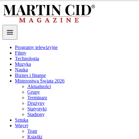
Programy telewizyjne
Filmy
Technologia
Muzyka
Nauka
Biznes i finanse
Mistrzostwa Świata 2026
Aktualności
Grupy
Terminarz
Drużyny
Statystyki
Stadiony
Sztuka
Więcej
Teatr
Książki