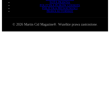
NOTA PRAWNA
POLITYKA PLIKÓW COOKIES
POLITYKA PRYWATNOŚCI
PRAWA AUTORSKIE
© 2026 Martin Cid Magazine®. Wszelkie prawa zastrzeżone.