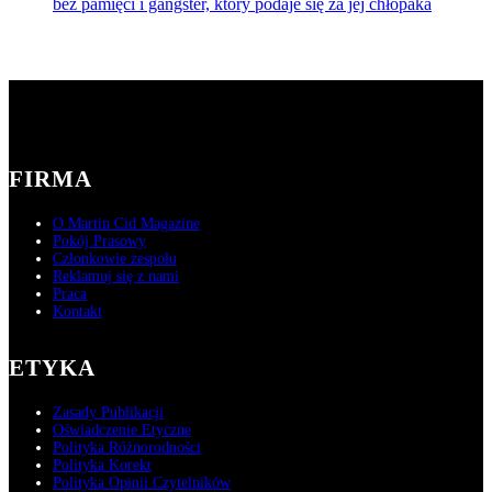
bez pamięci i gangster, który podaje się za jej chłopaka
FIRMA
O Martin Cid Magazine
Pokój Prasowy
Członkowie zespołu
Reklamuj się z nami
Praca
Kontakt
ETYKA
Zasady Publikacji
Oświadczenie Etyczne
Polityka Różnorodności
Polityka Korekt
Polityka Opinii Czytelników