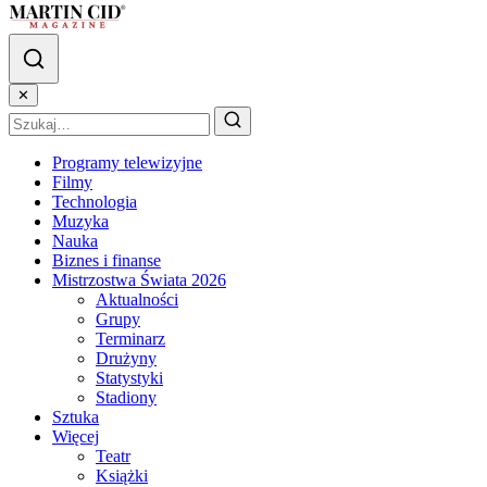
✕
Programy telewizyjne
Filmy
Technologia
Muzyka
Nauka
Biznes i finanse
Mistrzostwa Świata 2026
Aktualności
Grupy
Terminarz
Drużyny
Statystyki
Stadiony
Sztuka
Więcej
Teatr
Książki