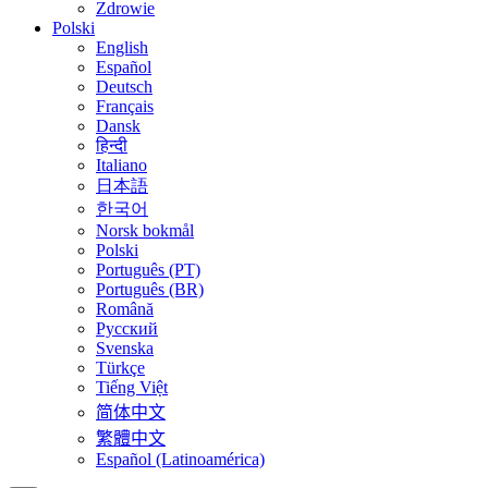
Zdrowie
Polski
English
Español
Deutsch
Français
Dansk
हिन्दी
Italiano
日本語
한국어
Norsk bokmål
Polski
Português (PT)
Português (BR)
Română
Русский
Svenska
Türkçe
Tiếng Việt
简体中文
繁體中文
Español (Latinoamérica)