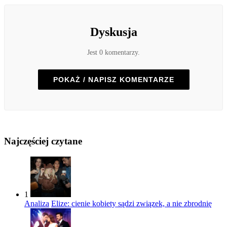
Dyskusja
Jest 0 komentarzy.
POKAŻ / NAPISZ KOMENTARZE
Najczęściej czytane
1
Analiza
Elize: cienie kobiety sądzi związek, a nie zbrodnię