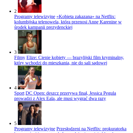
2
Programy telewizyjne
«Kobieta zakazana» na Netflix:
kolumbijska telenowela, która przenosi Annę Kareninę w
środek kampanii prezydenckiej
3
Filmy
Elize: Cienie kobiety — brazylijski film kryminalny,
który wchodzi do mieszkania, nie do sali sądowej
4
Sport
DC Open: deszcz przerywa finał, Jessica Pegula
prowadzi z Alex Ealą, ale musi wygrać dwa razy
5
Programy telewizyjne
Przesłodzeni na Netflix: prokuratorka